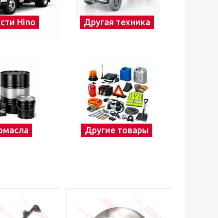
сти Hino
Другая техника
омасла
Другие товары