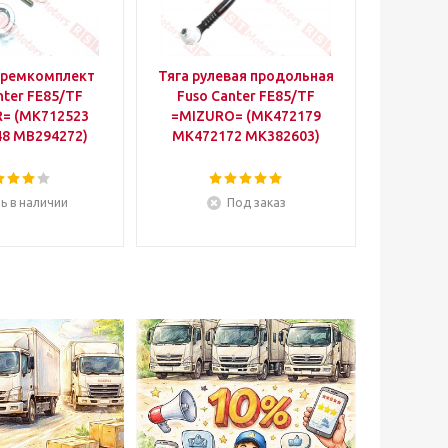
 ремкомплект
Тяга рулевая продольная
nter FE85/TF
Fuso Canter FE85/TF
= (MK712523
=MIZURO= (MK472179
8 MB294272)
MK472172 MK382603)
ь в наличии
Под заказ