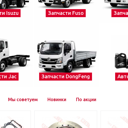
ти Isuzu
Запчасти Fuso
Запча
сти Jac
Запчасти DongFeng
Авт
Мы советуем
Новинки
По акции