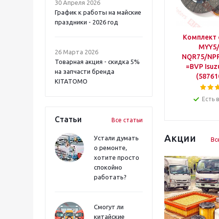
30 Апреля 2026
График к работы на майские
праздники - 2026 год
Комплект 
MYY5
26 Марта 2026
NQR75/NP
Товарная акция - скидка 5%
=BVP Isuz
на запчасти бренда
(58761
KITATOMO
Есть 
Статьи
Все статьи
Акции
Устали думать
Вс
о ремонте,
хотите просто
спокойно
работать?
Смогут ли
китайские