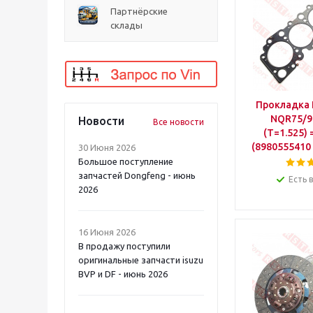
Партнёрские
склады
Прокладка 
NQR75/9
Новости
Все новости
(Т=1.525)
(8980555410
30 Июня 2026
Большое поступление
запчастей Dongfeng - июнь
Есть 
2026
16 Июня 2026
В продажу поступили
оригинальные запчасти isuzu
BVP и DF - июнь 2026