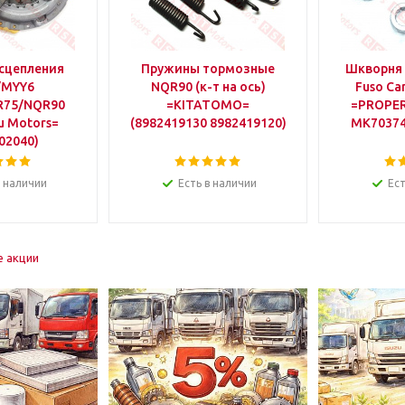
сцепления
Пружины тормозные
Шкворня
/MYY6
NQR90 (к-т на ось)
Fuso Ca
R75/NQR90
=KITATOMO=
=PROPER
u Motors=
(8982419130 8982419120)
MK70374
02040)
в наличии
Есть в наличии
Ест
е акции