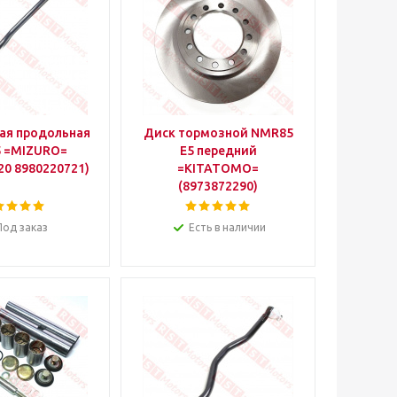
вая продольная
Диск тормозной NMR85
 =MIZURO=
E5 передний
20 8980220721)
=KITATOMO=
(8973872290)
Под заказ
Есть в наличии