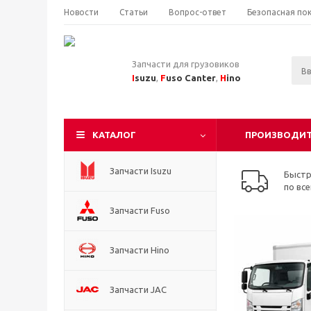
Новости
Статьи
Вопрос-ответ
Безопасная по
Запчасти для грузовиков
I
suzu
,
F
uso Canter
,
H
ino
КАТАЛОГ
ПРОИЗВОДИ
Запчасти Isuzu
Быстр
по все
Запчасти Fuso
Запчасти Hino
Запчасти JAC