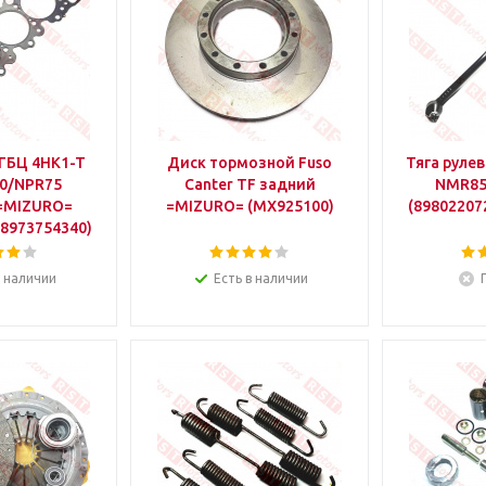
ГБЦ 4HK1-T
Диск тормозной Fuso
Тяга руле
0/NPR75
Canter TF задний
NMR85
 =MIZURO=
=MIZURO= (MX925100)
(89802207
 8973754340)
в наличии
Есть в наличии