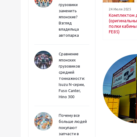
грузовики
24 Июля 2025
заменить
Комплектом 
японские?
(оригинальны
Взгляд
полки кабины 
владельца
FE85)
автопарка
Сравнение
японских
грузовиков
средней
тоннажности:
Isuzu N-серии,
Fuso Canter,
Hino 300
Почему все
больше людей
покупают
запчасти в