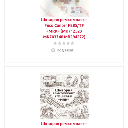
Шкворня ремкомплект
Fuso Canter FE85/TF
=MRK= (MK712523
MK703748 MB294272)
Под заказ
Шкворня ремкомплект