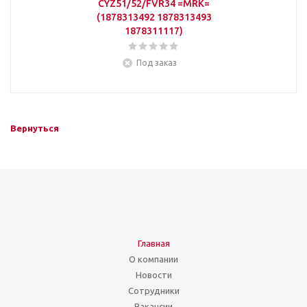
CYZ51/52/FVR34 =MRK=
(1878313492 1878313493
1878311117)
Под заказ
Вернуться
Главная
О компании
Новости
Сотрудники
Вакансии