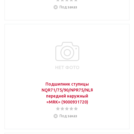
Под заказ
Подшипник ступицы
NQR71/75/90/NPR75/NLR85/NMR85
передней наружный
=MRK= (9000931720)
Под заказ