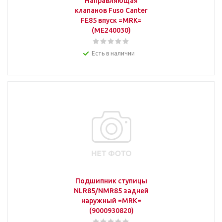
Направляющая
клапанов Fuso Canter
FE85 впуск =MRK=
(ME240030)
Есть в наличии
Подшипник ступицы
NLR85/NMR85 задней
наружный =MRK=
(9000930820)