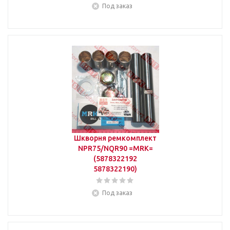
Под заказ
Шкворня ремкомплект
NPR75/NQR90 =MRK=
(5878322192
5878322190)
Под заказ