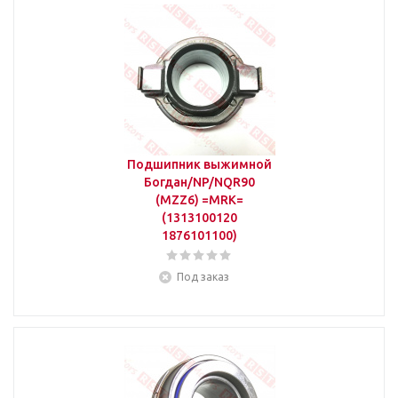
Подшипник выжимной
Богдан/NP/NQR90
(MZZ6) =MRK=
(1313100120
1876101100)
Под заказ