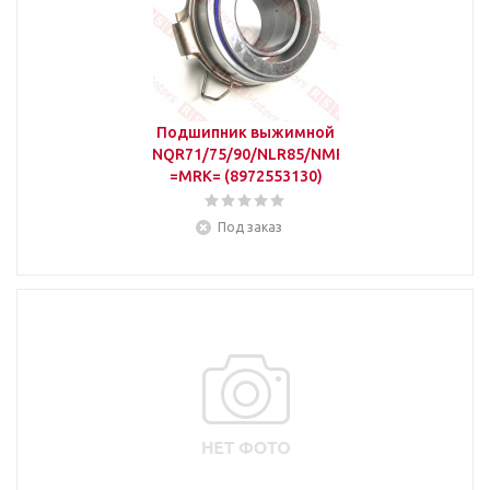
Подшипник выжимной
NQR71/75/90/NLR85/NMR85/NPR75
=MRK= (8972553130)
Под заказ