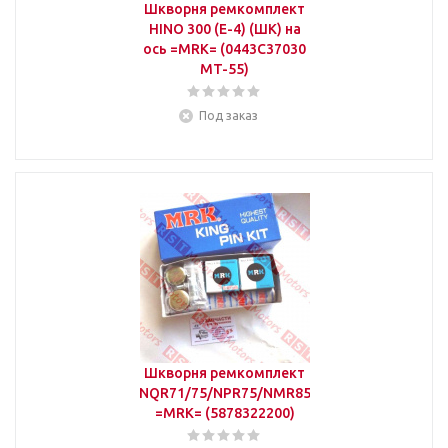
Шкворня ремкомплект
HINO 300 (E-4) (ШК) на
ось =MRK= (0443C37030
MT-55)
Под заказ
Шкворня ремкомплект
NQR71/75/NPR75/NMR85
=MRK= (5878322200)