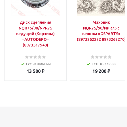
Диск сцепления
Маховик
NQR75/90/NPR75
NQR75/90/NPR75 c
ведущий (Корзина)
венцом =GSPARTS=
=AUTODEPO=
(8973262272 8973262270)
(8973517940)
Есть в наличии
Есть в наличии
13 500
₽
19 200
₽