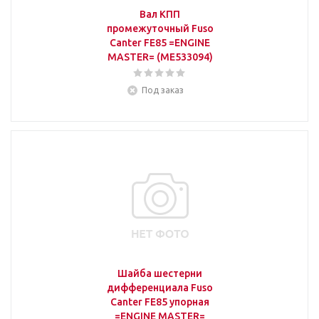
Вал КПП
промежуточный Fuso
Canter FE85 =ENGINE
MASTER= (ME533094)
Под заказ
Шайба шестерни
дифференциала Fuso
Canter FE85 упорная
=ENGINE MASTER=