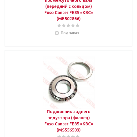
промежуточного вала
(передний с кольцом)
Fuso Canter FE85 =KBC=
(ME502866)
Под заказ
Подшипник заднего
редуктора (фланец)
Fuso Canter FE85 =KBC=
(MS556503)