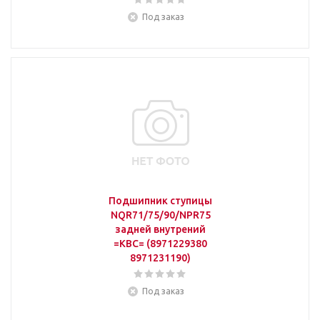
Под заказ
Подшипник ступицы
NQR71/75/90/NPR75
задней внутрений
=KBC= (8971229380
8971231190)
Под заказ