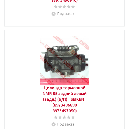
(8973496910)
Под заказ
Цилиндр тормозной
NMR 85 задний левый
(задн.) (Б/П) =SEIKEN=
(8973496890
8973497050)
Под заказ