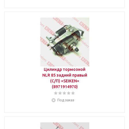
Цилиндр тормозной
NLR 85 задний правый
(С/П) =SEIKEN=
(8971914970)
Под заказ