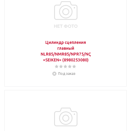
Цилиндр сцепления
главный
NLR85/NMR85/NPR75/NQR90
=SEIKEN= (8980253080)
Под заказ