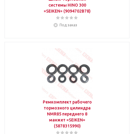
системы HINO 300
=SEIKEN= (9094702B78)
Под заказ
Ремкомплект рабочего
тормозного цилиндра
NMR85 переднего 8
манжет =SEIKEN=
(5878315990)