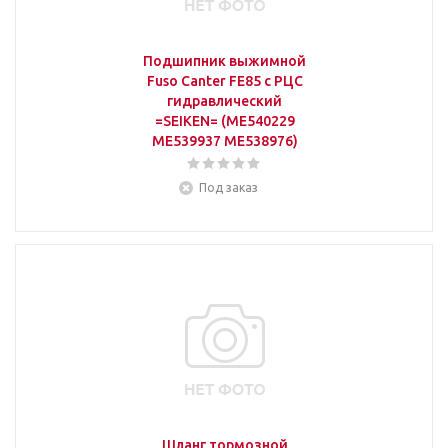
Подшипник выжимной
Fuso Canter FE85 с РЦС
гидравлический
=SEIKEN= (ME540229
ME539937 ME538976)
Под заказ
Шланг тормозной