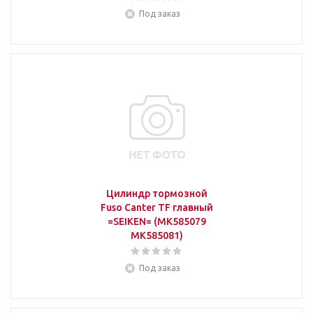
Под заказ
Цилиндр тормозной
Fuso Canter TF главный
=SEIKEN= (MK585079
MK585081)
Под заказ