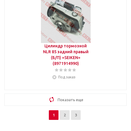
Цилиндр тормозной
NLR 85 задний правый
(Б/П) =SEIKEN=
(8971914990)
Под заказ
Показать еще
1
2
3