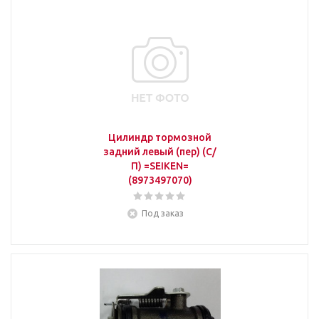
Цилиндр тормозной
задний левый (пер) (С/
П) =SEIKEN=
(8973497070)
Под заказ