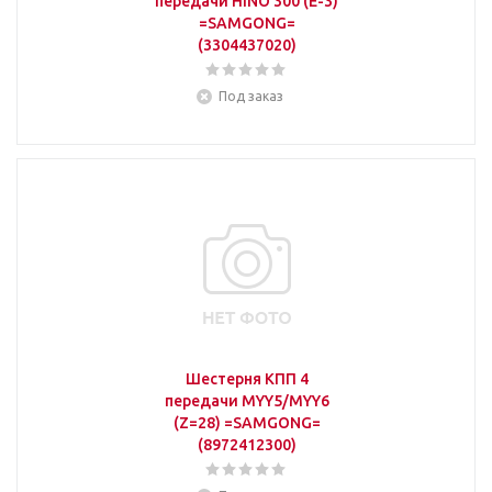
передачи HINO 300 (E-3)
=SAMGONG=
(3304437020)
Под заказ
Шестерня КПП 4
передачи MYY5/MYY6
(Z=28) =SAMGONG=
(8972412300)