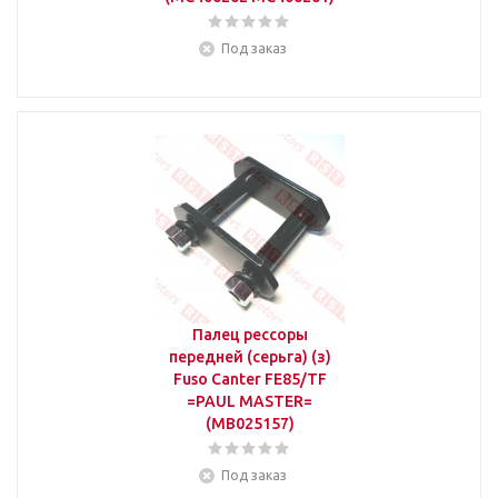
Под заказ
Палец рессоры
передней (серьга) (з)
Fuso Canter FE85/TF
=PAUL MASTER=
(MB025157)
Под заказ