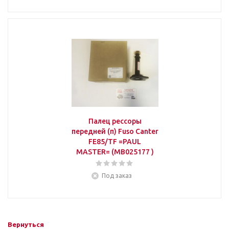
Палец рессоры
передней (п) Fuso Canter
FE85/TF =PAUL
MASTER= (MB025177 )
Под заказ
Вернуться