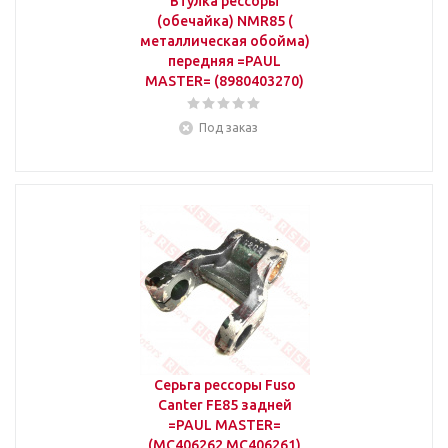
Втулка рессоры
(обечайка) NMR85 (
металлическая обойма)
передняя =PAUL
MASTER= (8980403270)
Под заказ
Серьга рессоры Fuso
Canter FE85 задней
=PAUL MASTER=
(MC406262 MC406261)