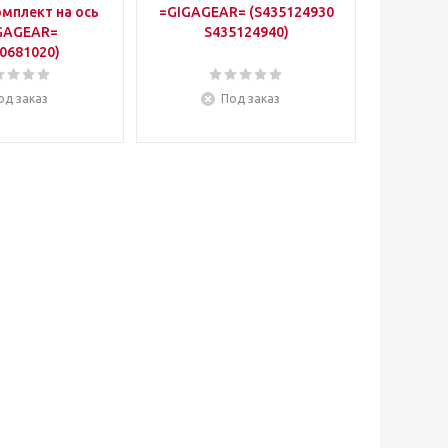
мплект на ось
=GIGAGEAR= (S435124930
GAGEAR=
S435124940)
0681020)
од заказ
Под заказ