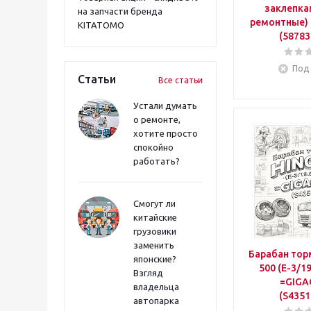
заклепка
на запчасти бренда
ремонтные)
KITATOMO
(58783
Под 
Статьи
Все статьи
Устали думать
о ремонте,
хотите просто
спокойно
работать?
Смогут ли
китайские
грузовики
заменить
Барабан тор
японские?
500 (E-3/1
Взгляд
=GIGA
владельца
(S4351
автопарка