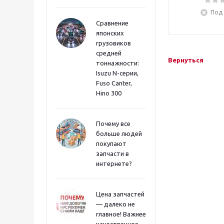
Под 
Сравнение
японских
грузовиков
средней
Вернуться
тоннажности:
Isuzu N-серии,
Fuso Canter,
Hino 300
Почему все
больше людей
покупают
запчасти в
интернете?
Цена запчастей
— далеко не
главное! Важнее