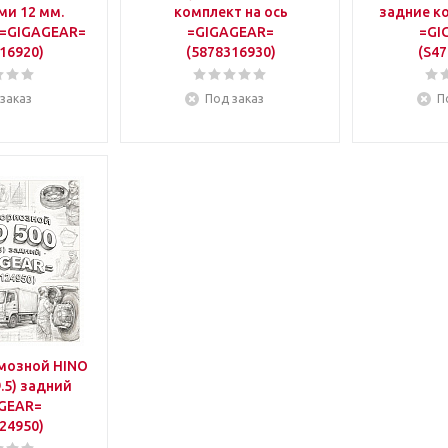
ми 12 мм.
комплект на ось
задние ко
 =GIGAGEAR=
=GIGAGEAR=
=GI
16920)
(5878316930)
(S47
заказ
Под заказ
П
мозной HINO
9.5) задний
GEAR=
24950)