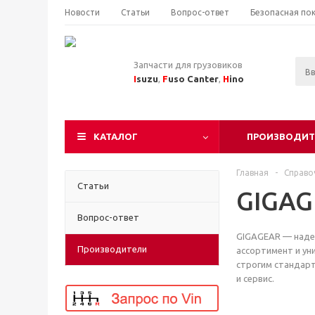
Новости
Статьи
Вопрос-ответ
Безопасная по
Запчасти для грузовиков
I
suzu
,
F
uso Canter
,
H
ino
КАТАЛОГ
ПРОИЗВОДИТ
Главная
-
Справо
Статьи
GIGAG
Вопрос-ответ
GIGAGEAR — наде
Производители
ассортимент и ун
строгим стандарт
и сервис.