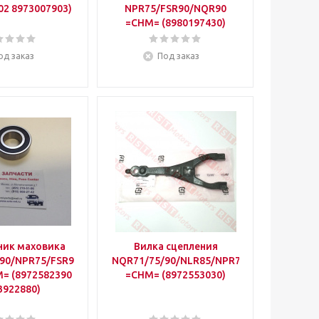
02 8973007903)
NPR75/FSR90/NQR90
=CHM= (8980197430)
од заказ
Под заказ
ик маховика
Вилка сцепления
90/NPR75/FSR90/FVR34
NQR71/75/90/NLR85/NPR75
M= (8972582390
=CHM= (8972553030)
3922880)