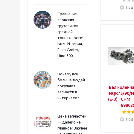
Под 
Сравнение
японских
грузовиков
средней
тоннажности:
Isuzu N-серии,
Fuso Canter,
Hino 300
Почему все
больше людей
покупают
Вал коленч
запчасти в
NQR75/90/N
интернете?
(Е-3) =CHM=
89802
Цена запчастей
Под 
— далеко не
главное! Важнее