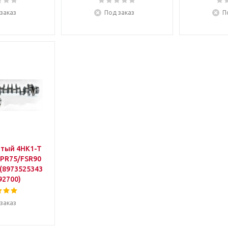
заказ
Под заказ
П
атый 4HK1-T
PR75/FSR90
 (8973525343
92700)
заказ