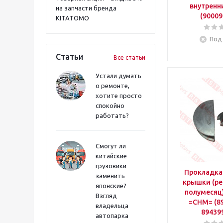
внутренн
на запчасти бренда
(90009
KITATOMO
Под 
Статьи
Все статьи
Устали думать
о ремонте,
хотите просто
спокойно
работать?
Смогут ли
китайские
грузовики
Прокладка
заменить
крышки (ре
японские?
полумесяц
Взгляд
=CHM= (8
владельца
89439
автопарка