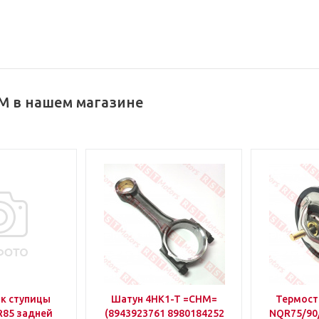
M в нашем магазине
к ступицы
Шатун 4HK1-T =CHM=
Термоста
85 задней
(8943923761 8980184252
NQR75/90