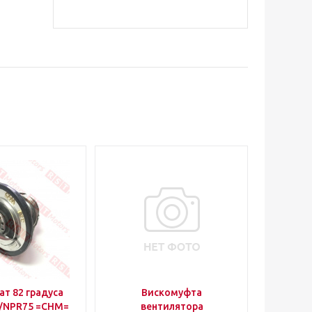
т 82 градуса
Вискомуфта
/NPR75 =CHM=
вентилятора