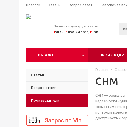
Новости
Статьи
Вопрос-ответ
Безопасная по
Запчасти для грузовиков
I
suzu
,
F
uso Canter
,
H
ino
КАТАЛОГ
ПРОИЗВОДИТ
Главная
-
Справо
Статьи
CHM
Вопрос-ответ
CHM — бренд запа
Производители
надежности и уни
совместимость в 
контроль качест
доступность и сер