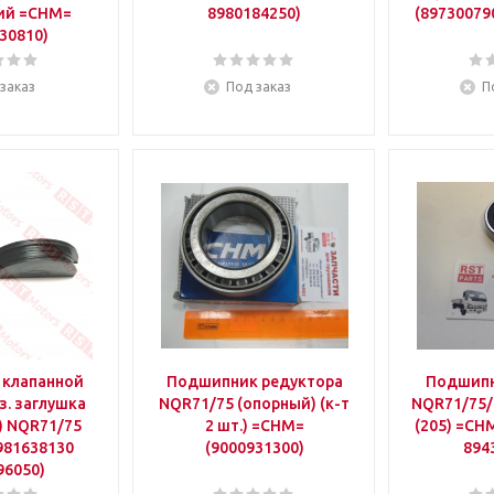
ий =CHM=
8980184250)
(89730079
30810)
заказ
Под заказ
П
 клапанной
Подшипник редуктора
Подшипн
з. заглушка
NQR71/75 (опорный) (к-т
NQR71/75/
) NQR71/75
2 шт.) =CHM=
(205) =CH
981638130
(9000931300)
894
96050)