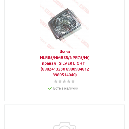
Фара
NLR85/NMR85/NPR75/NQR90/F
правая =SILVER LIGHT=
(8982413230 8980984812
8980514040)
Есть в наличии