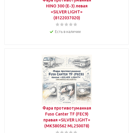
HINO 300 (E-3) левая
=SILVER LIGHT=
(8122037020)
Есть в наличии
Фара противотуманная
Fuso Canter TF (FEC9)
правая =SILVER LIGHT=
(MK580562 ML250078)