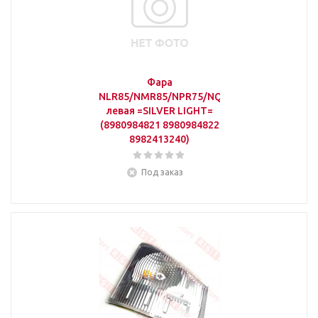
Фара
NLR85/NMR85/NPR75/NQR90/F
левая =SILVER LIGHT=
(8980984821 8980984822
8982413240)
Под заказ