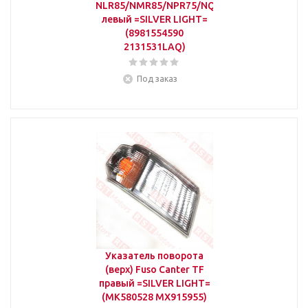
NLR85/NMR85/NPR75/NQR90/FSR90
левый =SILVER LIGHT=
(8981554590
2131531LAQ)
Под заказ
Указатель поворота
(верх) Fuso Canter TF
правый =SILVER LIGHT=
(MK580528 MX915955)