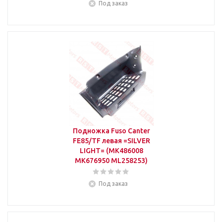
Под заказ
Подножка Fuso Canter
FE85/TF левая =SILVER
LIGHT= (MK486008
MK676950 ML258253)
Под заказ