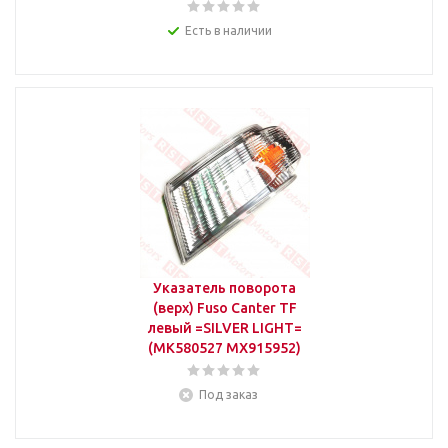
Есть в наличии
Указатель поворота
(верх) Fuso Canter TF
левый =SILVER LIGHT=
(MK580527 MX915952)
Под заказ