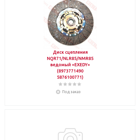
Диск сцепления
NQR71/NLR85/NMR85
ведомый =EXEDY=
(8973771490
5876100771)
Под заказ