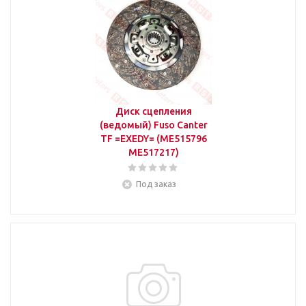
Диск сцепления
(ведомый) Fuso Canter
TF =EXEDY= (ME515796
ME517217)
Под заказ