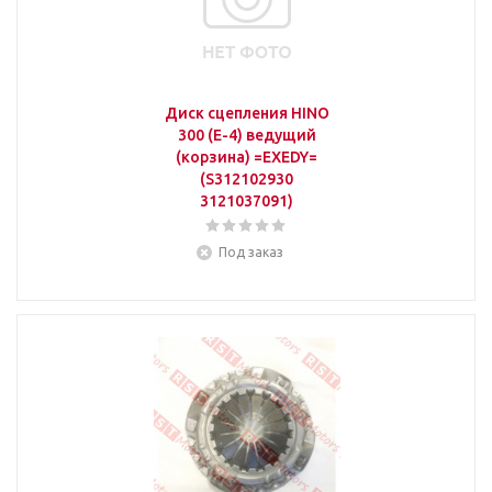
Диск сцепления HINO
300 (E-4) ведущий
(корзина) =EXEDY=
(S312102930
3121037091)
Под заказ