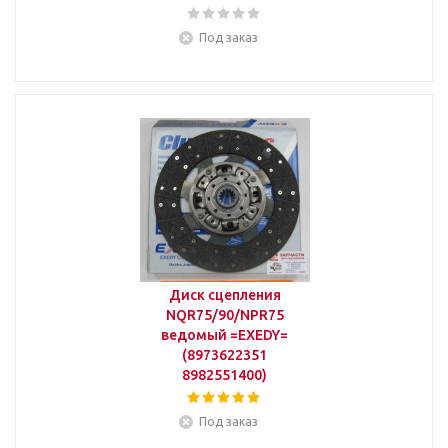
Под заказ
Диск сцепления
NQR75/90/NPR75
ведомый =EXEDY=
(8973622351
8982551400)
Под заказ