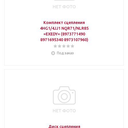
Комплект сцепления
4HG1/4JJ1 NQR71/NLR85
=EXEDY= (8973771490
8971695340 8973107960)
Под заказ
Диск сцепления