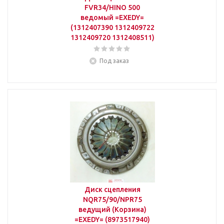
FVR34/HINO 500
ведомый =EXEDY=
(1312407390 1312409722
1312409720 1312408511)
Под заказ
Диск сцепления
NQR75/90/NPR75
ведущий (Корзина)
=EXEDY= (8973517940)