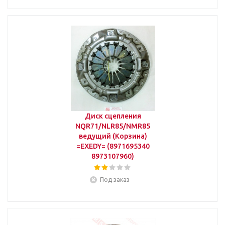
Диск сцепления
NQR71/NLR85/NMR85
ведущий (Корзина)
=EXEDY= (8971695340
8973107960)
Под заказ