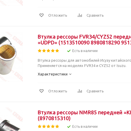
Отложить
Сравнить
Втулка рессоры FVR34/CYZ52 передн
=UDPD= (1513510090 8980818290 951
Есть в наличии
Втулка рессоры для автомобилей Исузу китайског
Применяется на моделях FVR34 и CYZ52 от Isuzu.
Характеристики
Отложить
Сравнить
Втулка рессоры NMR85 передней =
(8970815310)
Есть в наличии