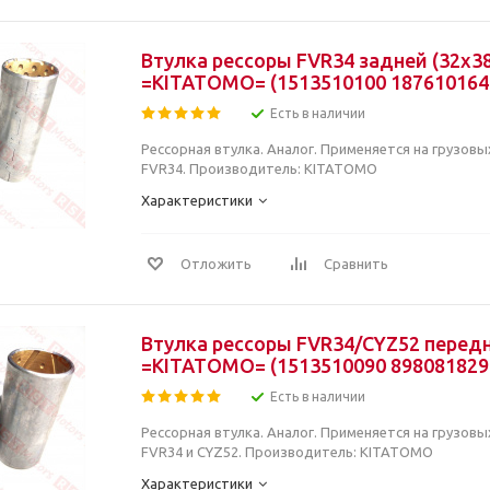
Втулка рессоры FVR34 задней (32x3
=KITATOMO= (1513510100 187610164
Есть в наличии
Рессорная втулка. Аналог. Применяется на грузовы
FVR34. Производитель: KITATOMO
Характеристики
Отложить
Сравнить
Втулка рессоры FVR34/CYZ52 передн
=KITATOMO= (1513510090 898081829
Есть в наличии
Рессорная втулка. Аналог. Применяется на грузовы
FVR34 и CYZ52. Производитель: KITATOMO
Характеристики