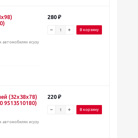
8x98)
280
₽
0)
В корзину
х автомобилях исузу
ей (32x38x78)
220
₽
0 9513510180)
В корзину
х автомобилях исузу