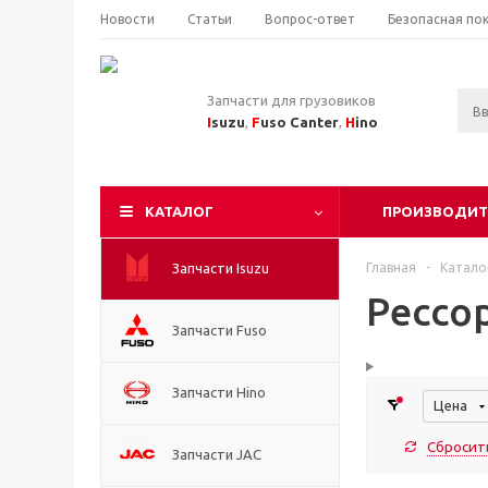
Новости
Статьи
Вопрос-ответ
Безопасная по
Запчасти для грузовиков
I
suzu
,
F
uso Canter
,
H
ino
КАТАЛОГ
ПРОИЗВОДИТ
Запчасти Isuzu
Главная
-
Катало
Рессо
Запчасти Fuso
Запчасти Hino
Цена
Сбросит
Запчасти JAC