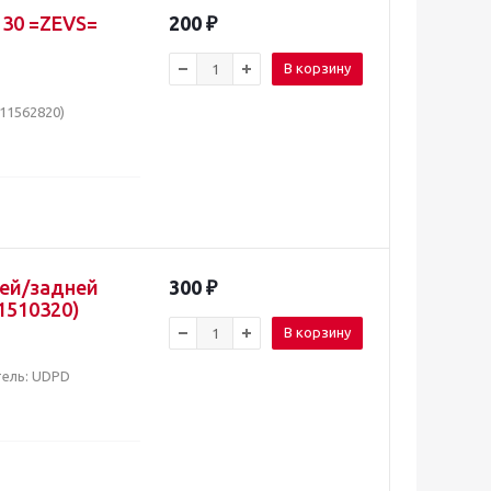
130 =ZEVS=
200
₽
В корзину
11562820)
ней/задней
300
₽
1510320)
В корзину
тель: UDPD