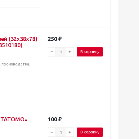
ей (32x38x78)
250
₽
3510180)
В корзину
о производства.
KITATOMO=
100
₽
В корзину