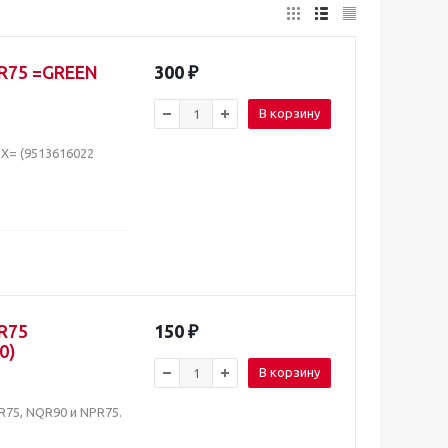
R75 =GREEN
300
₽
В корзину
X= (9513616022
R75
150
₽
0)
В корзину
75, NQR90 и NPR75.