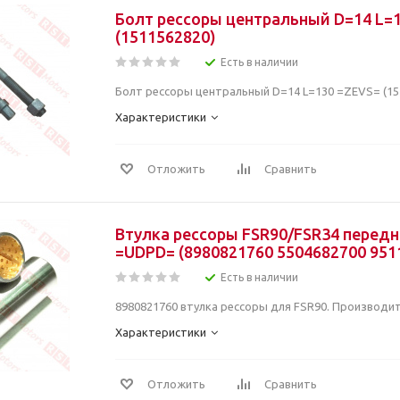
Болт рессоры центральный D=14 L=
(1511562820)
Есть в наличии
Болт рессоры центральный D=14 L=130 =ZEVS= (15
Характеристики
Отложить
Сравнить
Втулка рессоры FSR90/FSR34 перед
=UDPD= (8980821760 5504682700 951
Есть в наличии
8980821760 втулка рессоры для FSR90. Производи
Характеристики
Отложить
Сравнить