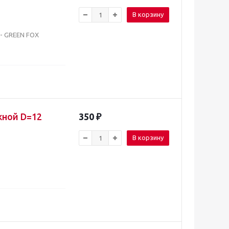
В корзину
- GREEN FOX
жной D=12
350
₽
В корзину