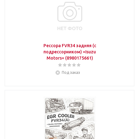
Рессора FVR34 задняя (с
подрессорником) =Isuzu
Motors= (8980175661)
Под заказ