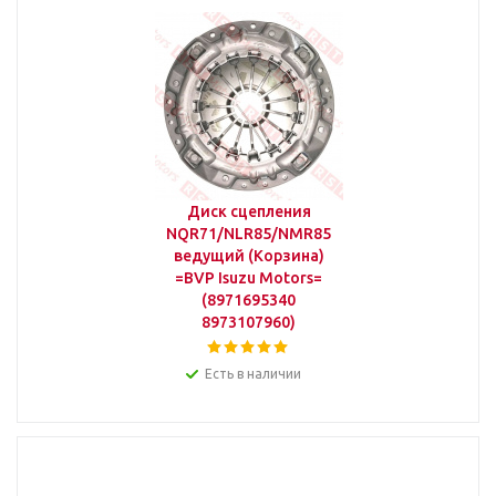
Диск сцепления
NQR71/NLR85/NMR85
ведущий (Корзина)
=BVP Isuzu Motors=
(8971695340
8973107960)
Есть в наличии