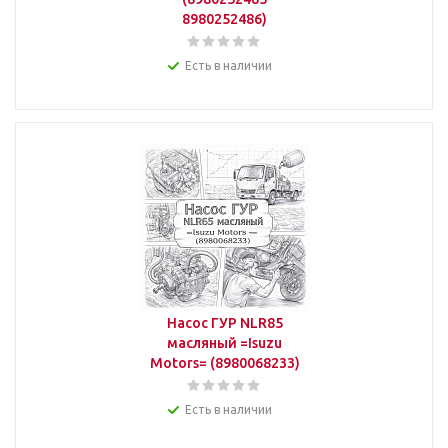
8980252486)
Есть в наличии
Насос ГУР NLR85
масляный =Isuzu
Motors= (8980068233)
Есть в наличии