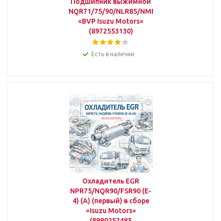
Подшипник выжимной
NQR71/75/90/NLR85/NMR85/NPR75
=BVP Isuzu Motors=
(8972553130)
Есть в наличии
Охладитель EGR
NPR75/NQR90/FSR90 (E-
4) (A) (первый) в сборе
=Isuzu Motors=
(8980252485