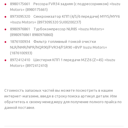
8980175661 Рессора FVR34 задняя (с подрессорником) =Isuzu
Motors= (8980175661)
8973095320 Синхронизатор КПП (4/5/6 передачи) MYY5/MYY6
=Isuzu Motors= (8973095320 SU00200237)
8980976861 Турбокомпрессор NLR85 =Isuzu Motors=
(8980976861 8980976860)
1876100934 Фильтр топливный тонкой очистки
NLR/NMR/NPR/NQR90/FVR34/FSR90 =BVP Isuzu Motors=
(1876100933)
8972412410 Шестерня КПП 1 передачи MZZ6 (Z=45) =Isuzu
Motors= (8972412410)
Стоимость запасных частей вы можете посмотреть в нашем
интернет-магазине, введя в строку поиска артикул детали. Или
обратитесь к своему менеджеру для получение полного прайса по
данной поставке.