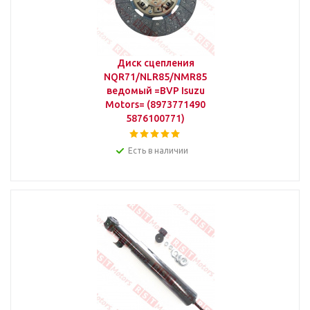
Диск сцепления
NQR71/NLR85/NMR85
ведомый =BVP Isuzu
Motors= (8973771490
5876100771)
Есть в наличии