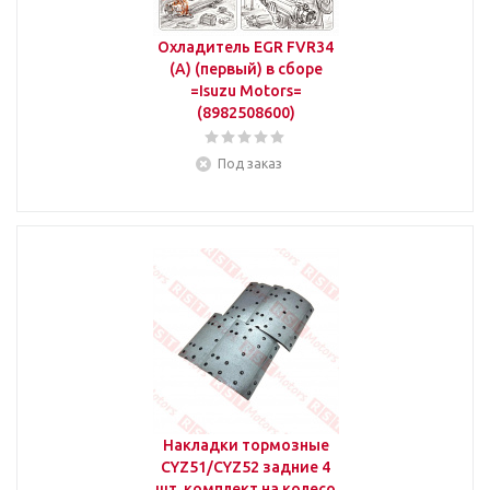
Охладитель EGR FVR34
(A) (первый) в сборе
=Isuzu Motors=
(8982508600)
Под заказ
Накладки тормозные
CYZ51/CYZ52 задние 4
шт. комплект на колесо