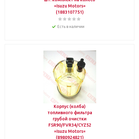
=Isuzu Motors=
(1883107751)
Есть в наличии
Корпус (колба)
топливного фильтра
грубой очистки
FSR90/FVR34/CYZ52
=Isuzu Motors=
(8980924821)