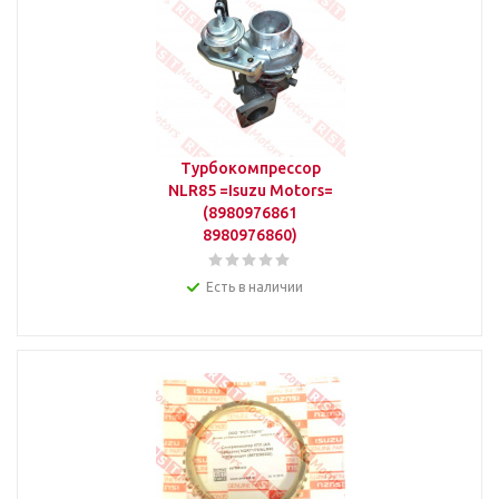
Турбокомпрессор
NLR85 =Isuzu Motors=
(8980976861
8980976860)
Есть в наличии