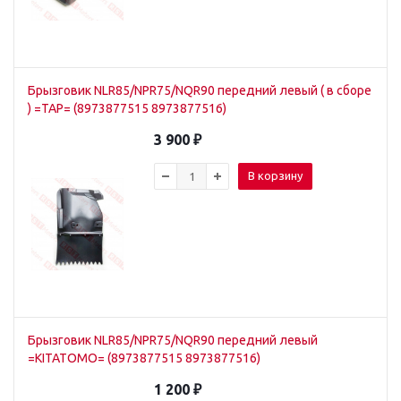
Брызговик NLR85/NPR75/NQR90 передний левый ( в сборе
) =TAP= (8973877515 8973877516)
3 900
₽
В корзину
Брызговик NLR85/NPR75/NQR90 передний левый
=KITATOMO= (8973877515 8973877516)
1 200
₽