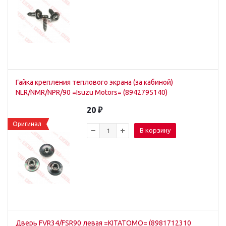
Гайка крепления теплового экрана (за кабиной)
NLR/NMR/NPR/90 =Isuzu Motors= (8942795140)
20
₽
Оригинал
В корзину
Дверь FVR34/FSR90 левая =KITATOMO= (8981712310