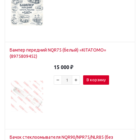
Бампер передний NQR75 (белый) =KITATOMO=
(8975809452)
15 000
₽
В корзину
Бачок стеклоомывателя NQR90/NPR75/NLR85 (без