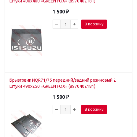
штуки 400x400 =GREEN FOX= (8970402181)
1 500
₽
В корзину
Брызговик NQR71/75 передний/задний резиновый 2
штуки 490x250 =GREEN FOX= (8970402181)
1 500
₽
В корзину