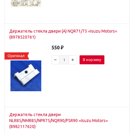
Держатель стекла двери (А) NQR71/75 =Isuzu Motors=
(8978520761)
550
₽
Оригинал
В корзину
Держатель стекла двери
NLR85/NMR85/NPR75/NQR90/FSR90 =Isuzu Motors=
(8982117620)