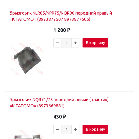
Брызговик NLR85/NPR75/NQR90 передний правый
=KITATOMO= (8973877507 8973877506)
1 200
₽
В корзину
Брызговик NQR71/75 передний левый (пластик)
=KITATOMO= (8973669881)
430
₽
В корзину