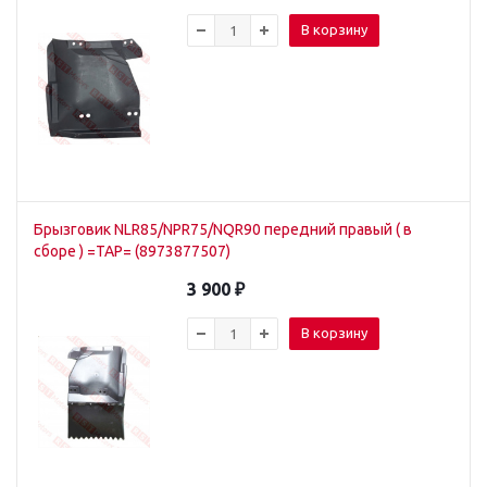
В корзину
Брызговик NLR85/NPR75/NQR90 передний правый ( в
сборе ) =TAP= (8973877507)
3 900
₽
В корзину