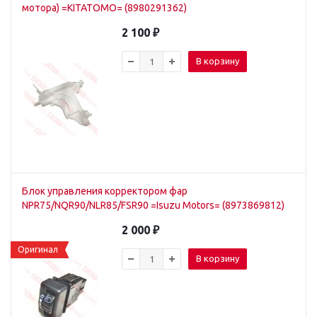
мотора) =KITATOMO= (8980291362)
2 100
₽
В корзину
Блок управления корректором фар
NPR75/NQR90/NLR85/FSR90 =Isuzu Motors= (8973869812)
2 000
₽
Оригинал
В корзину