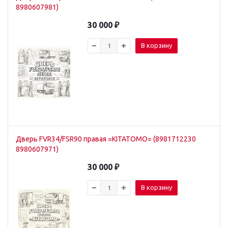
8980607981)
30 000
₽
В корзину
Дверь FVR34/FSR90 правая =KITATOMO= (8981712230
8980607971)
30 000
₽
В корзину