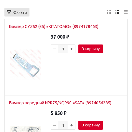
Фильтр
Бампер CYZ52 (E5) =KITATOMO= (8974178463)
37 000
₽
В корзину
Бампер передний NPR75/NQR90 =SAT= (8974056285)
5 850
₽
В корзину