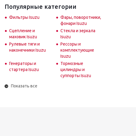
Популярные категории
Фильтры Isuzu
Фары, поворотники,
фонари Isuzu
Сцепление и
Стекла и зеркала
маховик Isuzu
Isuzu
Рулевые тяги и
Рессоры и
наконечники Isuzu
комплектующие
Isuzu
Генераторы и
Тормозные
стартера Isuzu
цилиндры и
суппорты Isuzu
Показать все