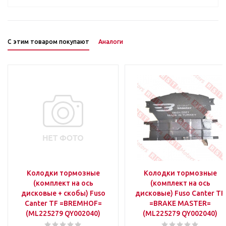
С этим товаром покупают
Аналоги
Колодки тормозные
Колодки тормозные
(комплект на ось
(комплект на ось
дисковые + скобы) Fuso
дисковые) Fuso Canter TF
Canter TF =BREMHOF=
=BRAKE MASTER=
(ML225279 QY002040)
(ML225279 QY002040)