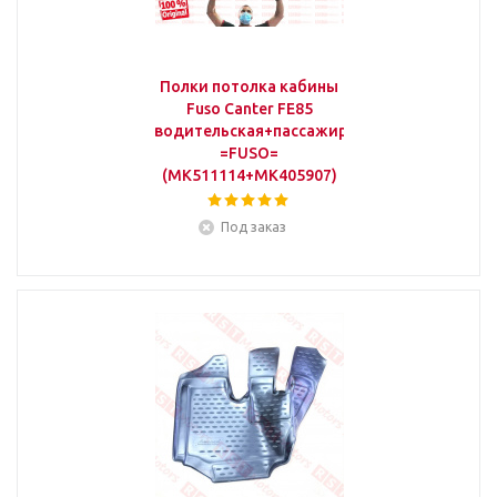
Полки потолка кабины
Fuso Canter FE85
водительская+пассажирская
=FUSO=
(MK511114+MK405907)
Под заказ