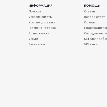
ИНФОРМАЦИЯ
ПОМОЩЬ
Помощь
Статьи
Условия оплаты
Вопрос-ответ
Условия доставки
Обзоры
Гарантия на товар
Производител
Возможности
Сотрудничест
Услуги
Каталог подбо
Реквизиты
VIN запрос
Сегодня Пятница, 07 Август 2026.
Точное время (МСК): 00:50