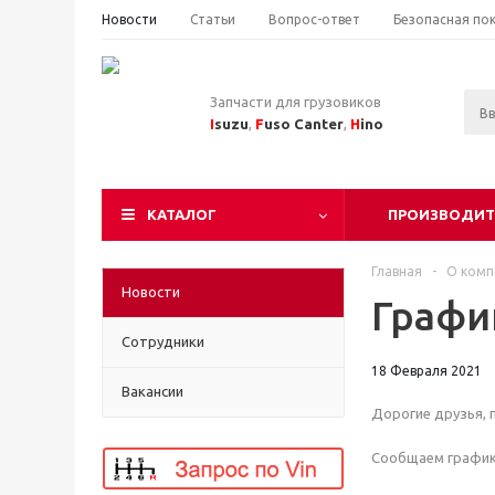
Новости
Статьи
Вопрос-ответ
Безопасная по
Запчасти для грузовиков
I
suzu
,
F
uso Canter
,
H
ino
КАТАЛОГ
ПРОИЗВОДИТ
Главная
-
О комп
Новости
Графи
Сотрудники
18 Февраля 2021
Вакансии
Дорогие друзья, 
Сообщаем график