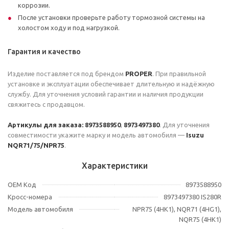
коррозии.
После установки проверьте работу тормозной системы на
холостом ходу и под нагрузкой.
Гарантия и качество
Изделие поставляется под брендом
PROPER
. При правильной
установке и эксплуатации обеспечивает длительную и надёжную
службу. Для уточнения условий гарантии и наличия продукции
свяжитесь с продавцом.
Артикулы для заказа:
8973588950
,
8973497380
. Для уточнения
совместимости укажите марку и модель автомобиля —
Isuzu
NQR71/75/NPR75
.
Характеристики
OEM Код
8973588950
Кросс-номера
8973497380 IS280R
Модель автомобиля
NPR75 (4HK1), NQR71 (4HG1),
NQR75 (4HK1)