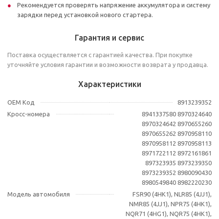
Рекомендуется проверять напряжение аккумулятора и систему
зарядки перед установкой нового стартера.
Гарантия и сервис
Поставка осуществляется с гарантией качества. При покупке
уточняйте условия гарантии и возможности возврата у продавца.
Характеристики
OEM Код
8913239352
Кросс-номера
8941337580 8970324640
8970324642 8970655260
8970655262 8970958110
8970958112 8970958113
8971722112 8972161861
897323935 8973239350
8973239352 8980090430
8980549840 8982220230
Модель автомобиля
FSR90 (4HK1), NLR85 (4JJ1),
NMR85 (4JJ1), NPR75 (4HK1),
NQR71 (4HG1), NQR75 (4HK1),