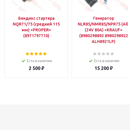
Бендикс стартера
Генератор
NQR71/75 (средний 115
NLR85/NMR85/NPR75 (All)
мм) =PROPER=
(24V 80A) =KRAUF=
(8971797710)
(8980298892 8980298922
ALH8921LP)
Есть в наличии
Есть в наличии
2 500
₽
15 200
₽