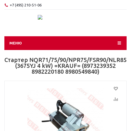
+7 (495) 210-51-06
МЕНЮ
Стартер NQR71/75/90/NPR75/FSR90/NLR85
(3675YJ 4 kW) =KRAUF= (8973239352
8982220180 8980549840)