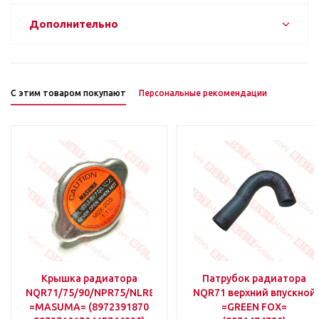
Дополнительно
С этим товаром покупают
Персональные рекомендации
Крышка радиатора
Патрубок радиатора
NQR71/75/90/NPR75/NLR85/NMR85
NQR71 верхний впускной
=MASUMA= (8972391870
=GREEN FOX=