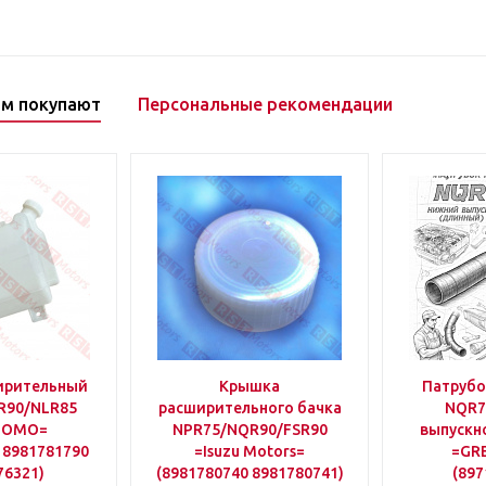
ом покупают
Персональные рекомендации
ирительный
Крышка
Патрубо
R90/NLR85
расширительного бачка
NQR7
TOMO=
NPR75/NQR90/FSR90
выпускн
 8981781790
=Isuzu Motors=
=GR
76321)
(8981780740 8981780741)
(897