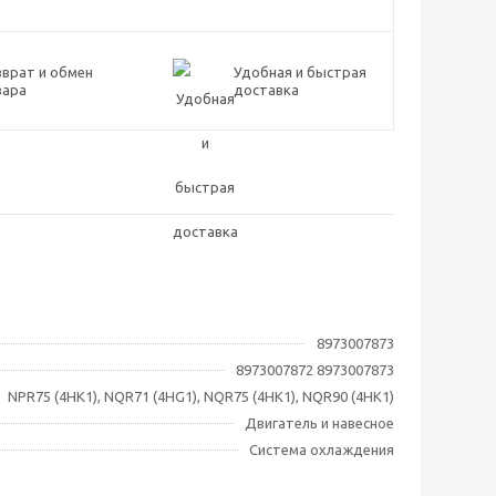
врат и обмен
Удобная и быстрая
вара
доставка
8973007873
8973007872 8973007873
NPR75 (4HK1), NQR71 (4HG1), NQR75 (4HK1), NQR90 (4HK1)
Двигатель и навесное
Система охлаждения