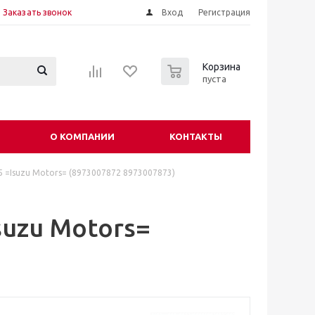
Заказать звонок
Вход
Регистрация
0
Корзина
пуста
О КОМПАНИИ
КОНТАКТЫ
=Isuzu Motors= (8973007872 8973007873)
uzu Motors=