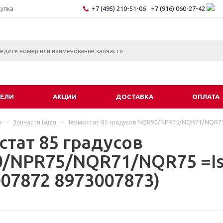
+7 (495) 210-51-06
+7 (916) 060-27-42
купка
ЕЛИ
АКЦИИ
ДОСТАВКА
ОПЛАТА
г
-
Запчасти Isuzu
-
Термостат 85 градусов NQR90/NPR75/NQR71/NQR75 
стат 85 градусов
/NPR75/NQR71/NQR75 =Is
007872 8973007873)