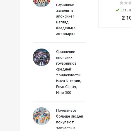
грузовики
заменить
Есть 
японские?
2 1
Взгляд
владельца
автопарка
Сравнение
японских
грузовиков
средней
тоннажности:
Isuzu N-серии,
Fuso Canter,
Hino 300
Почему все
больше людей
покупают
запчасти в