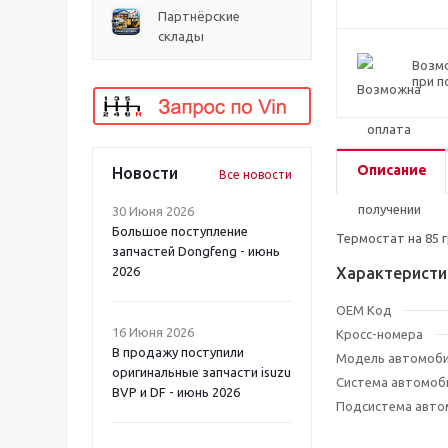
Партнёрские
склады
Возм
при п
Описание
Новости
Все новости
30 Июня 2026
Большое поступление
Термостат на 85 г
запчастей Dongfeng - июнь
2026
Характеристи
OEM Код
16 Июня 2026
Кросс-номера
В продажу поступили
Модель автомоб
оригинальные запчасти isuzu
Система автомоб
BVP и DF - июнь 2026
Подсистема авто