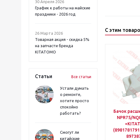
30 Апреля 2026
График к работы на майские
праздники - 2026 год
С этим товар
26 Марта 2026
Товарная акция - скидка 5%
на запчасти бренда
KITATOMO
Статьи
Все статьи
Устали думать
о ремонте,
хотите просто
спокойно
Бачок расш
работать?
NPR75/NQ
=KITA
(8981781791
Смогут ли
89738
китайские