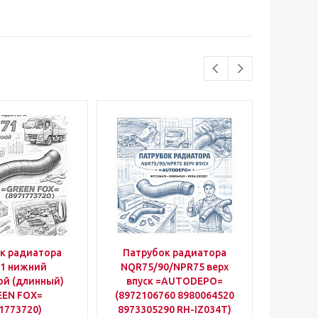
к радиатора
Патрубок радиатора
Патру
1 нижний
NQR75/90/NPR75 верх
NQR75/
ой (длинный)
впуск =AUTODEPO=
выпуск
EEN FOX=
(8972106760 8980064520
(898006
1773720)
8973305290 RH-IZ034T)