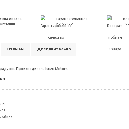
ожна оплата
Гарантированное
Воз
олучении
качество
то
Отзывы
Дополнительно
радусов. Производитель Isuzu Motors.
ки
иля
иля
мобиля