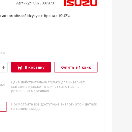
Артикул:
8973007873
 автомобилей Исузу от бренда: ISUZU
чии
В корзину
Купить в 1 клик
Цена действительна только для интернет-
ься
магазина и может отличаться от цен в
розничных магазинах
Посмотрите все доступные аналоги этой детали
и
на нашем складе