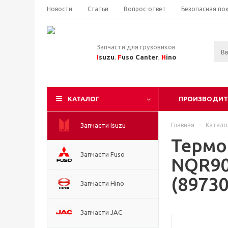
Новости
Статьи
Вопрос-ответ
Безопасная по
Запчасти для грузовиков
I
suzu
,
F
uso Canter
,
H
ino
КАТАЛОГ
ПРОИЗВОДИТ
Запчасти Isuzu
Главная
-
Катало
Термо
Запчасти Fuso
NQR90
(8973
Запчасти Hino
Запчасти JAC