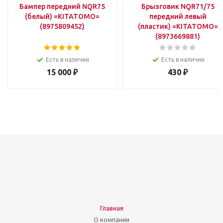
Бампер передний NQR75
Брызговик NQR71/75
(белый) =KITATOMO=
передний левый
(8975809452)
(пластик) =KITATOMO=
(8973669881)
Есть в наличии
Есть в наличии
15 000
₽
430
₽
Главная
О компании