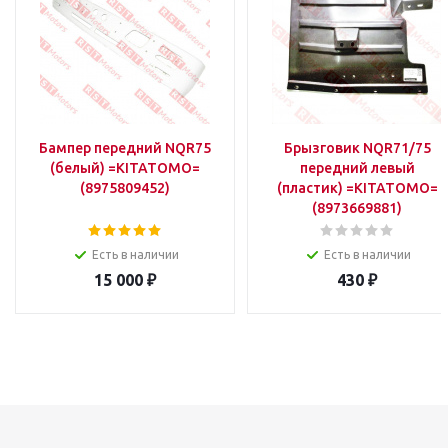
Бампер передний NQR75
Брызговик NQR71/75
(белый) =KITATOMO=
передний левый
(8975809452)
(пластик) =KITATOMO=
(8973669881)
Есть в наличии
Есть в наличии
15 000
₽
430
₽