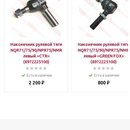
Наконечник рулевой тяги
Наконечник рулевой тяги
NQR71/75/90/NPR75/NMR85
NQR71/75/90/NPR75/NMR
левый =CTR=
левый =GREEN FOX=
(8972225100)
(8972225100)
Есть в наличии
Есть в наличии
2 200
₽
800
₽