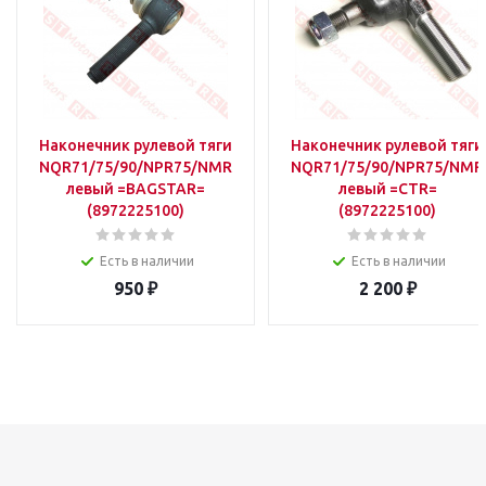
Наконечник рулевой тяги
Наконечник рулевой тяги
NQR71/75/90/NPR75/NMR85
NQR71/75/90/NPR75/NMR
левый =BAGSTAR=
левый =CTR=
(8972225100)
(8972225100)
Есть в наличии
Есть в наличии
950
₽
2 200
₽