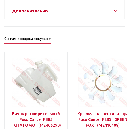
Дополнительно
С этим товаром покупают
Бачок расширительный
Крыльчатка вентилятора
Fuso Canter FE85
Fuso Canter FE85 =GREEN
=KITATOMO= (ME405290)
FOX= (ME410408)