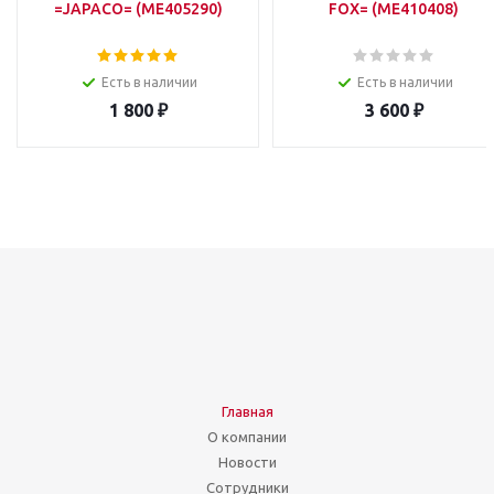
=JAPACO= (ME405290)
FOX= (ME410408)
Есть в наличии
Есть в наличии
1 800
₽
3 600
₽
Главная
О компании
Новости
Сотрудники