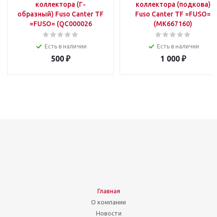
коллектора (Г-
коллектора (подкова)
образный) Fuso Canter TF
Fuso Canter TF =FUSO=
=FUSO= (QC000026
(MK667160)
504362530)
Есть в наличии
Есть в наличии
500
₽
1 000
₽
Главная
О компании
Новости