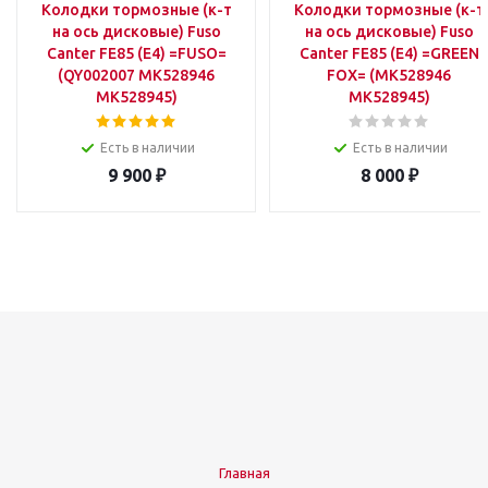
Колодки тормозные (к-т
Колодки тормозные (к-т
на ось дисковые) Fuso
на ось дисковые) Fuso
Canter FE85 (E4) =FUSO=
Canter FE85 (E4) =GREEN
(QY002007 MK528946
FOX= (MK528946
MK528945)
MK528945)
Есть в наличии
Есть в наличии
9 900
₽
8 000
₽
Главная