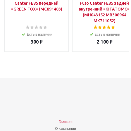
Canter FE85 передней
Fuso Canter FE85 задней
=GREEN FOX= (MC891403)
внутренний =KITATOMO=
(MH043152 MB308964
MK711052)
Есть в наличии
Есть в наличии
300
₽
2 100
₽
Главная
О компании