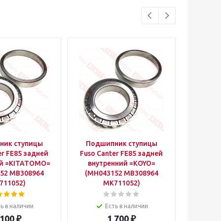
ник ступицы
Подшипник ступицы
Подш
er FE85 задней
Fuso Canter FE85 задней
Fuso Ca
ий =KITATOMO=
внутренний =KOYO=
наружн
52 MB308964
(MH043152 MB308964
(MT32
711052)
MK711052)
ь в наличии
Есть в наличии
 100
₽
1 700
₽