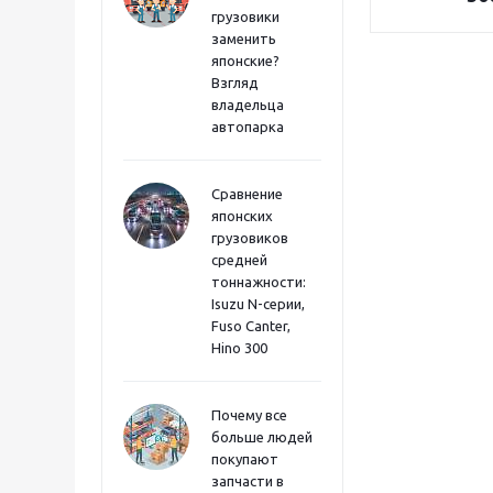
грузовики
заменить
японские?
Взгляд
владельца
автопарка
Сравнение
японских
грузовиков
средней
тоннажности:
Isuzu N-серии,
Fuso Canter,
Hino 300
Почему все
больше людей
покупают
запчасти в