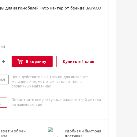
цы для автомобилей Фусо Кантер от бренда: JAPACO
чии
В корзину
Купить в 1 клик
Цена действительна только для интернет-
ься
магазина и может отличаться от цен в
розничных магазинах
Посмотрите все доступные аналоги этой детали
и
на нашем складе
врат и обмен
Удобная и быстрая
вара
доставка