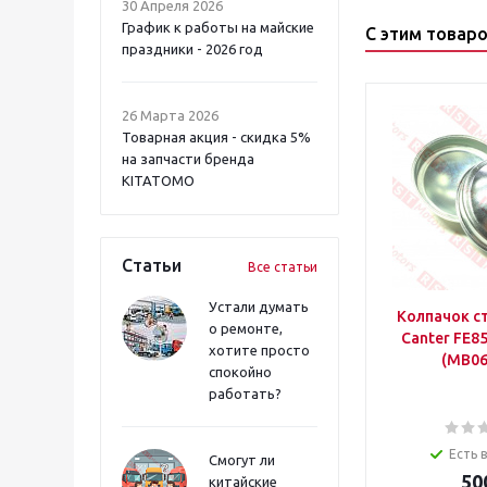
30 Апреля 2026
График к работы на майские
С этим товар
праздники - 2026 год
26 Марта 2026
Товарная акция - скидка 5%
на запчасти бренда
KITATOMO
Статьи
Все статьи
Устали думать
Колпачок с
о ремонте,
Canter FE8
хотите просто
(MB06
спокойно
работать?
Есть 
Смогут ли
50
китайские