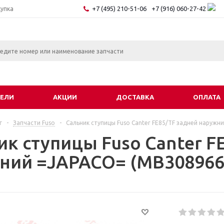
+7 (495) 210-51-06
+7 (916) 060-27-42
купка
ЕЛИ
АКЦИИ
ДОСТАВКА
ОПЛАТА
г
-
Запчасти Fuso
-
Сальник ступицы Fuso Canter FE85/TF задней наружн
ик ступицы Fuso Canter F
ний =JAPACO= (MB308966