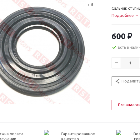
Сальник ступи
Подробнее
600
₽
Есть в нали
Поделит
Все аналог
ожна оплата
Гарантированное
Воз
олучении
качество
то