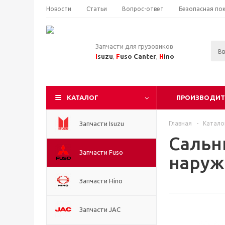
Новости
Статьи
Вопрос-ответ
Безопасная по
Запчасти для грузовиков
I
suzu
,
F
uso Canter
,
H
ino
КАТАЛОГ
ПРОИЗВОДИТ
Запчасти Isuzu
Главная
-
Катало
Сальн
Запчасти Fuso
наруж
Запчасти Hino
Запчасти JAC