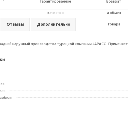
Отзывы
Дополнительно
задний наружный производства турецкой компании JAPACO. Применяетс
ки
иля
иля
мобиля