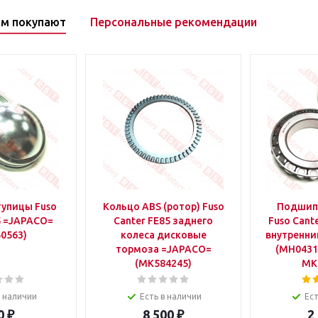
ом покупают
Персональные рекомендации
тупицы Fuso
Кольцо ABS (ротор) Fuso
Подшип
5 =JAPACO=
Canter FE85 заднего
Fuso Cant
0563)
колеса дисковые
внутренн
тормоза =JAPACO=
(MH0431
(MK584245)
MK
в наличии
Есть в наличии
Ест
0
₽
8 500
₽
2