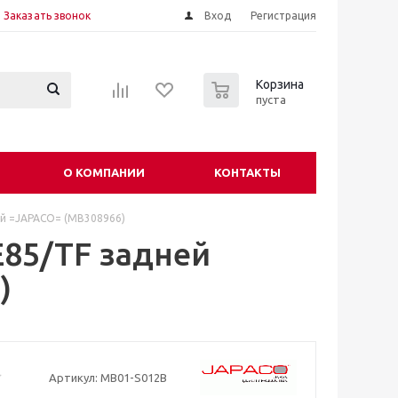
Заказать звонок
Вход
Регистрация
0
Корзина
пуста
О КОМПАНИИ
КОНТАКТЫ
ий =JAPACO= (MB308966)
E85/TF задней
)
Артикул:
MB01-S012B