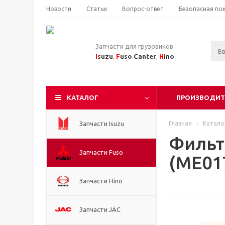
Новости
Статьи
Вопрос-ответ
Безопасная по
Запчасти для грузовиков
I
suzu
,
F
uso Canter
,
H
ino
КАТАЛОГ
ПРОИЗВОДИТ
Запчасти Isuzu
Главная
-
Катало
Фильт
Запчасти Fuso
(ME01
Запчасти Hino
Запчасти JAC