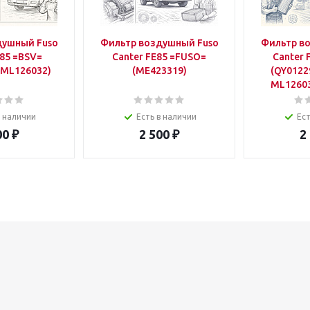
душный Fuso
Фильтр воздушный Fuso
Фильтр в
E85 =BSV=
Canter FE85 =FUSO=
Canter 
 ML126032)
(ME423319)
(QY0122
ML12603
в наличии
Есть в наличии
Ест
00
₽
2 500
₽
2