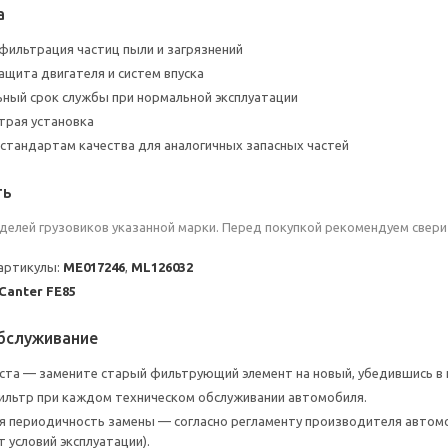
а
ильтрация частиц пыли и загрязнений
щита двигателя и систем впуска
ный срок службы при нормальной эксплуатации
трая установка
стандартам качества для аналогичных запасных частей
ть
елей грузовиков указанной марки. Перед покупкой рекомендуем свери
артикулы:
ME017246
,
ML126032
Canter FE85
обслуживание
ста — замените старый фильтрующий элемент на новый, убедившись в 
льтр при каждом техническом обслуживании автомобиля.
 периодичность замены — согласно регламенту производителя автомоб
 условий эксплуатации).