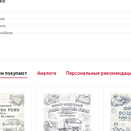
ки
иля
иля
мобиля
ом покупают
Аналоги
Персональные рекомендац