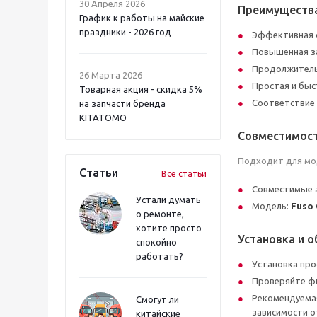
30 Апреля 2026
Преимуществ
График к работы на майские
праздники - 2026 год
Эффективная ф
Повышенная за
Продолжитель
26 Марта 2026
Простая и быс
Товарная акция - скидка 5%
Соответствие 
на запчасти бренда
KITATOMO
Совместимос
Подходит для мод
Статьи
Все статьи
Совместимые 
Устали думать
Модель:
Fuso 
о ремонте,
хотите просто
Установка и 
спокойно
работать?
Установка про
Проверяйте фи
Рекомендуемая
Смогут ли
зависимости от
китайские