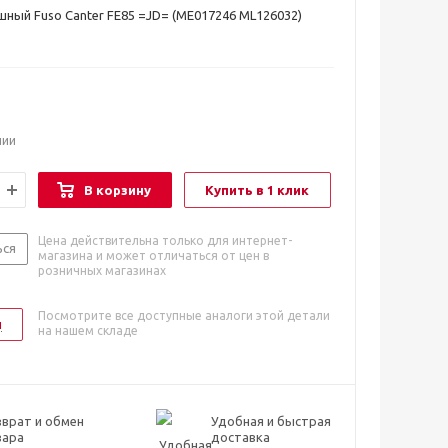
ный Fuso Canter FE85 =JD= (ME017246 ML126032)
чии
В корзину
Купить в 1 клик
Цена действительна только для интернет-
ься
магазина и может отличаться от цен в
розничных магазинах
Посмотрите все доступные аналоги этой детали
и
на нашем складе
врат и обмен
Удобная и быстрая
вара
доставка