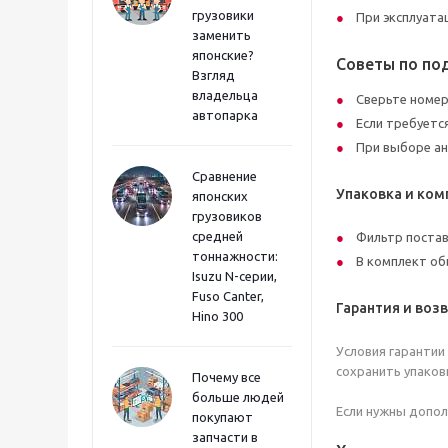
грузовики
При эксплуата
заменить
японские?
Советы по по
Взгляд
владельца
Сверьте номер
автопарка
Если требуетс
При выборе ан
Сравнение
Упаковка и ком
японских
грузовиков
средней
Фильтр постав
тоннажности:
В комплект об
Isuzu N-серии,
Fuso Canter,
Гарантия и воз
Hino 300
Условия гарантии
сохранить упаков
Почему все
больше людей
Если нужны допол
покупают
запчасти в