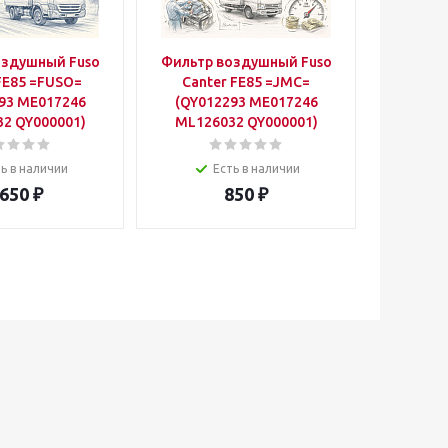
оздушный Fuso
Фильтр воздушный Fuso
Фильтр
FE85 =FUSO=
Canter FE85 =JMC=
Cante
93 ME017246
(QY012293 ME017246
=SAKU
2 QY000001)
ML126032 QY000001)
ь в наличии
Есть в наличии
 650
₽
850
₽