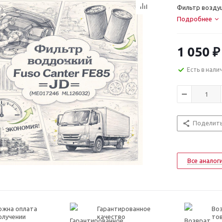
Фильтр воздуш
Подробнее
1 050
₽
Есть в нали
Поделит
Все аналог
ожна оплата
Гарантированное
Воз
олучении
качество
то