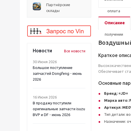
Партнёрские
склады
Описание
Воздушный
Новости
Все новости
Краткое опис
30 Июня 2026
Высококачественн
Большое поступление
Обеспечивает ста
запчастей Dongfeng - июнь
2026
Основные па
Бренд:
=JD=
16 Июня 2026
Марка авто:
В продажу поступили
Артикул:
ME01
оригинальные запчасти isuzu
Тип детали: в
BVP и DF - июнь 2026
Назначение: о