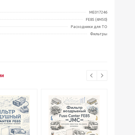
ME017246
FE85 (4M50)
Расходники для ТО
Фильтры
ии