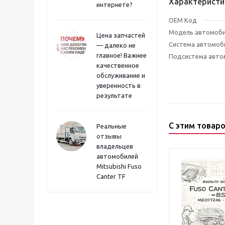
Характеристи
интернете?
OEM Код
Модель автомоб
Цена запчастей
Система автомоб
— далеко не
главное! Важнее
Подсистема авто
качественное
обслуживание и
уверенность в
результате
С этим товар
Реальные
отзывы
владельцев
автомобилей
Mitsubishi Fuso
Canter TF