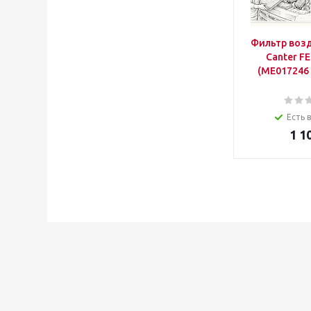
Фильтр воз
Canter F
(ME017246
Есть 
1 1