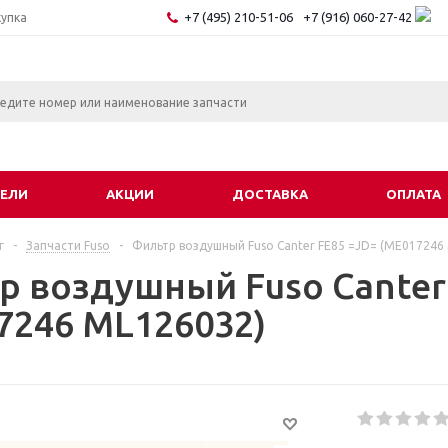
+7 (495) 210-51-06
+7 (916) 060-27-42
купка
ЕЛИ
АКЦИИ
ДОСТАВКА
ОПЛАТА
г
-
Запчасти Fuso
-
Фильтр воздушный Fuso Canter FE85 =JD= (ME017246
р воздушный Fuso Canter
7246 ML126032)