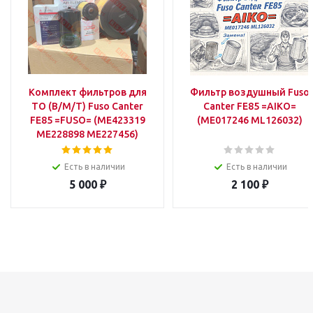
Комплект фильтров для
Фильтр воздушный Fuso
ТО (В/М/Т) Fuso Canter
Canter FE85 =AIKO=
FE85 =FUSO= (ME423319
(ME017246 ML126032)
ME228898 ME227456)
Есть в наличии
Есть в наличии
5 000
₽
2 100
₽