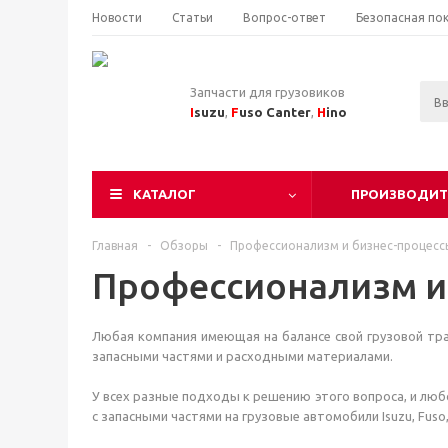
Новости
Статьи
Вопрос-ответ
Безопасная по
Запчасти для грузовиков
I
suzu
,
F
uso Canter
,
H
ino
КАТАЛОГ
ПРОИЗВОДИТ
Главная
-
Обзоры
-
Профессионализм и бизнес-процесс
Профессионализм и
Любая компания имеющая на балансе свой грузовой тра
запасными частями и расходными материалами.
У всех разные подходы к решению этого вопроса, и люб
с запасными частями на грузовые автомобили Isuzu, Fuso