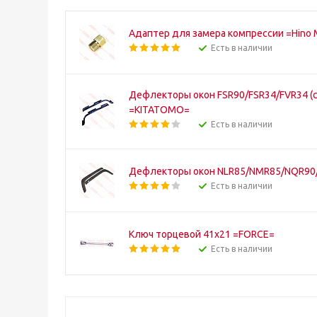
Адаптер для замера компрессии =Hino 
Есть в наличии
Дефлекторы окон FSR90/FSR34/FVR34 (
=KITATOMO=
Есть в наличии
Дефлекторы окон NLR85/NMR85/NQR90/
Есть в наличии
Ключ торцевой 41x21 =FORCE=
Есть в наличии