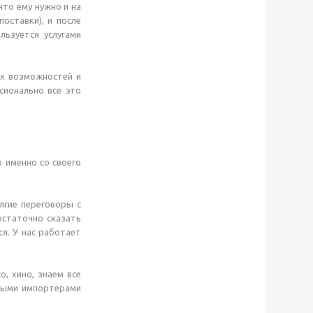
что ему нужно и на
оставки), и после
льзуется услугами
ых возможностей и
сионально все это
 именно со своего
лгие переговоры с
остаточно сказать
я. У нас работает
о, хино, знаем все
ямыми импортерами