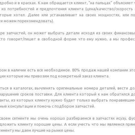
обно и в красках. К нам обращается клиент, "на пальцах" объясняет 
з потребностей и предпочтения клиента (цена/качество/скорость п
торые хотел. Далее или устанавливает на своих мощностях, или по
ти можем порекомендовать).
оре запчастей, он может выбрать детали исходя из своих финансов
росто говорит/пишет в свободной форме что ему нужно, а мы профес
ром в наличии есть все необходимое. 80% продаж нашей компании это
иции которые мы привозим под конкретный заказ клиента.
ться в каталогах, вычленять оригинальные номера деталей, вести до
арушение сроков поставки. Для клиента который к нам обратился д
анты, из которых клиенту нужно будет только выбрать понравившиес
ные консультации и помочь с подбором запчастей.
своем сегменте мы очень хорошо разбираемся в запчастях исузу, фус
едложить клиенту хорошие цены. А если учесть что мы являемся пр
тименту мы даем лучшие на рынке цены.