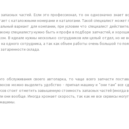
 запасных частей. Если это профессионал, то он однозначно знает в
тает с каталожными номерами и каталогами. Такой специалист может 
еальный вариант для компании, при условии что специалист действите
такому специалисту нужно быть и профи в подборе запчастей, и хоро
ом. В идеале нужны несколько сотрудников или целый отдел, но не в
я на одного сотрудника, а так как объем работы очень большой то п
в затаренности склада.
ого обслуживания своего автопарка, то чаще всего запчасти поста
юсов можно выделить удобство - пригнал машину и "они там" все сд
нусов стоит отметить завышенную стоимость запасных частей (иногда в
и они вообще. Иногда хромает скорость, так как не все сервисы могут
 машины.