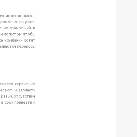
сех игроков рынка,
грамотно закупать
льно грамотный. К
шим логистом чтобы
се компании хотят
оявляются перекосы
вляются сервисным
елают, и запчасти
 разы), отсутствие
 в срок привезти и