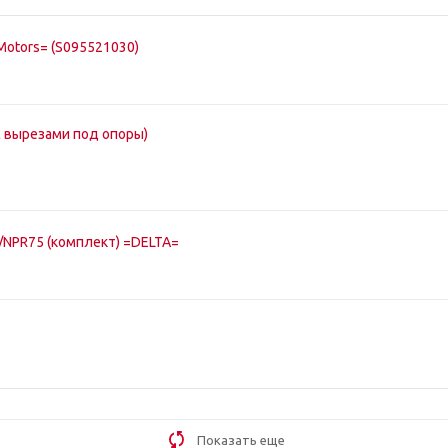
Motors= (S095521030)
с вырезами под опоры)
NPR75 (комплект) =DELTA=
Показать еще