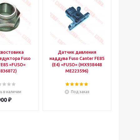
хвостовика
Датчик давления
Датч
едуктора Fuso
наддува Fuso Canter FE85
расход
FE85 =FUSO=
(E4) =FUSO= (MX938448
Canter 
836872)
ME223596)
(
ь в наличии
Под заказ
900
₽