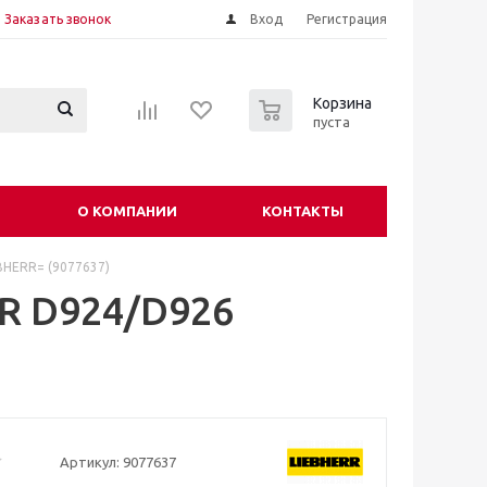
Заказать звонок
Вход
Регистрация
0
Корзина
пуста
О КОМПАНИИ
КОНТАКТЫ
BHERR= (9077637)
RR D924/D926
Артикул:
9077637