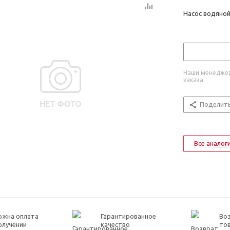
Насос водяной
Наши менеджер
заказа
Поделит
Все аналог
ожна оплата
Гарантированное
Воз
олучении
качество
то