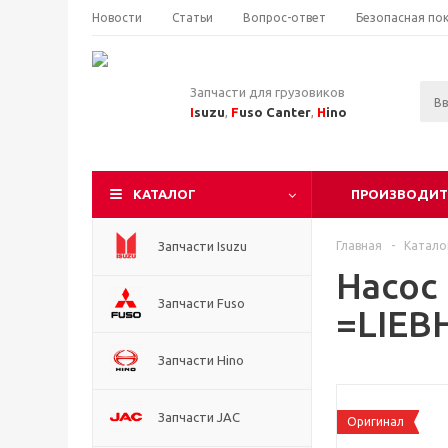
Новости
Статьи
Вопрос-ответ
Безопасная по
Запчасти для грузовиков
I
suzu
,
F
uso Canter
,
H
ino
КАТАЛОГ
ПРОИЗВОДИТ
Запчасти Isuzu
Главная
-
Катало
Насос
Запчасти Fuso
=LIEB
Запчасти Hino
Запчасти JAC
Оригинал