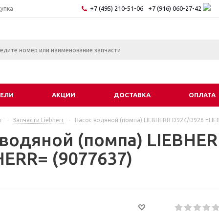
+7 (495) 210-51-06
+7 (916) 060-27-42
купка
ЕЛИ
АКЦИИ
ДОСТАВКА
ОПЛАТА
г
-
Запчасти Liebherr
-
Насос водяной (помпа) LIEBHERR D924/D926 =LIE
 водяной (помпа) LIEBHE
HERR= (9077637)