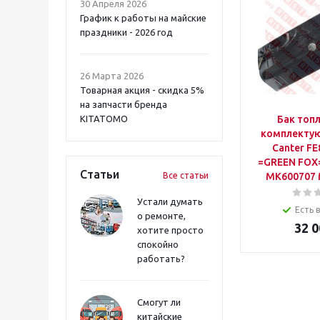
30 Апреля 2026
График к работы на майские
праздники - 2026 год
26 Марта 2026
Товарная акция - скидка 5%
на запчасти бренда
KITATOMO
Бак топ
комплекту
Canter FE8
=GREEN FOX
Статьи
Все статьи
MK600707 
Устали думать
Есть 
о ремонте,
32 0
хотите просто
спокойно
работать?
Смогут ли
китайские