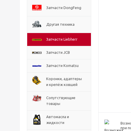
Запчасти DongFeng
Другая техника
Запчасти Liebherr
Запчасти JCB
Запчасти Komatsu
Коронки, адаптеры
и крепёж ковшей
Сопутствующие
товары
Автомасла и
жидкости
Возм
при п