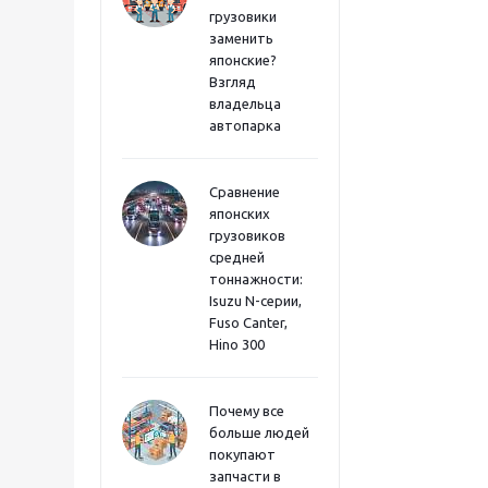
грузовики
заменить
японские?
Взгляд
владельца
автопарка
Сравнение
японских
грузовиков
средней
тоннажности:
Isuzu N-серии,
Fuso Canter,
Hino 300
Почему все
больше людей
покупают
запчасти в