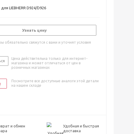
 для LIEBHERR D924/D926
Узнать цену
ы обязательно свяжутся с вами и уточнят условия
Цена действительна только для интернет-
ься
магазина и может отличаться от цен в
розничных магазинах
Посмотрите все доступные аналоги этой детали
и
на нашем складе
врат и обмен
Удобная и быстрая
вара
доставка