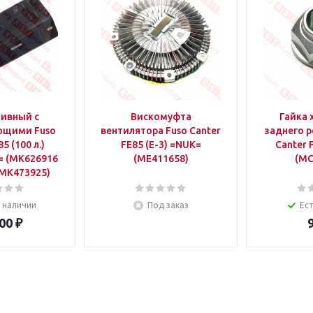
ливный с
Вискомуфта
Гайка 
ющими Fuso
вентилятора Fuso Canter
заднего р
5 (100 л.)
FE85 (E-3) =NUK=
Canter 
= (MK626916
(ME411658)
(MC
MK473925)
в наличии
Под заказ
Ест
00
₽