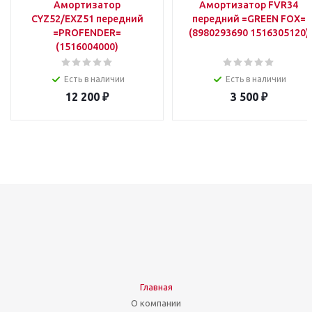
Амортизатор
Амортизатор FVR34
CYZ52/EXZ51 передний
передний =GREEN FOX=
=PROFENDER=
(8980293690 1516305120)
(1516004000)
Есть в наличии
Есть в наличии
12 200
₽
3 500
₽
Главная
О компании