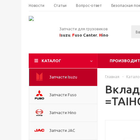
Новости
Статьи
Вопрос-ответ
Безопасная по
Запчасти для грузовиков
I
suzu
,
F
uso Canter
,
H
ino
КАТАЛОГ
ПРОИЗВОДИТ
Запчасти Isuzu
Главная
-
Катало
Вклад
Запчасти Fuso
=TAIH
Запчасти Hino
Запчасти JAC