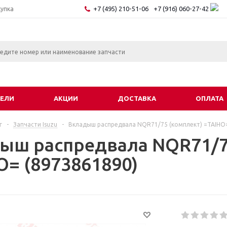
+7 (495) 210-51-06
+7 (916) 060-27-42
купка
ЕЛИ
АКЦИИ
ДОСТАВКА
ОПЛАТА
г
-
Запчасти Isuzu
-
Вкладыш распредвала NQR71/75 (комплект) =TAIHO=
ыш распредвала NQR71/7
O= (8973861890)