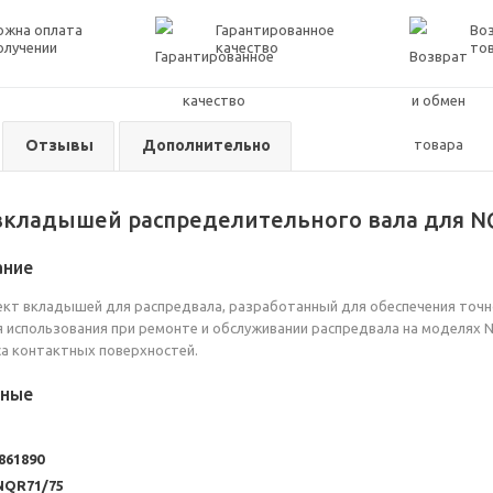
ожна оплата
Гарантированное
Воз
олучении
качество
то
Отзывы
Дополнительно
вкладышей распределительного вала для N
ание
т вкладышей для распредвала, разработанный для обеспечения точно
 использования при ремонте и обслуживании распредвала на моделях 
а контактных поверхностей.
нные
861890
NQR71/75