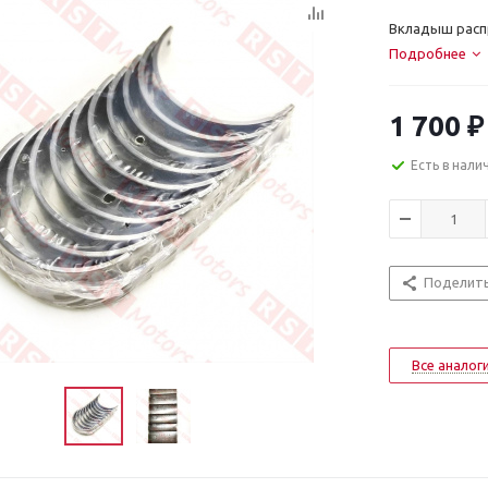
Вкладыш распр
Подробнее
1 700
₽
Есть в нали
Поделит
Все аналог