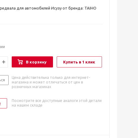
едвала для автомобилей Исузу от бренда: TAIHO
чии
В корзину
Купить в 1 клик
Цена действительна только для интернет-
ься
магазина и может отличаться от цен в
розничных магазинах
Посмотрите все доступные аналоги этой детали
и
на нашем складе