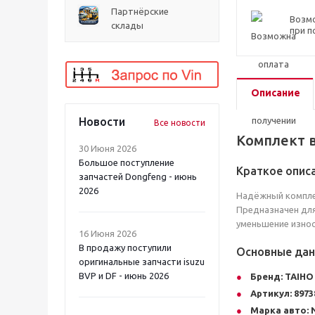
Партнёрские
Возм
склады
при п
Описание
Новости
Все новости
Комплект 
30 Июня 2026
Большое поступление
Краткое опис
запчастей Dongfeng - июнь
2026
Надёжный комплек
Предназначен для
уменьшение износ
16 Июня 2026
В продажу поступили
Основные да
оригинальные запчасти isuzu
BVP и DF - июнь 2026
Бренд:
TAIHO
Артикул:
8973
Марка авто: