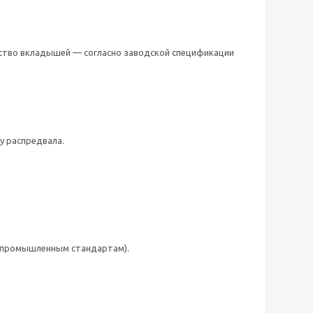
ество вкладышей — согласно заводской спецификации
у распредвала.
е промышленным стандартам).