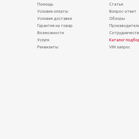
Помощь
Статьи
Условия оплаты
Вопрос-ответ
Условия доставки
Обзоры
Гарантия на товар
Производител
Возможности
Сотрудничест
Услуги
Каталог подбо
Реквизиты
VIN запрос
Сегодня Четверг, 06 Август 2026.
Точное время (МСК): 16:39