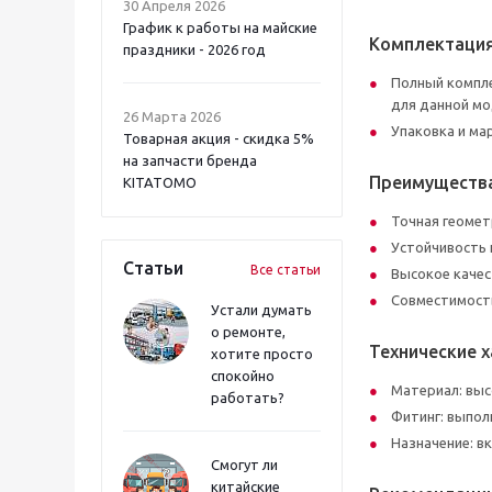
30 Апреля 2026
График к работы на майские
Комплектаци
праздники - 2026 год
Полный компле
для данной мо
26 Марта 2026
Упаковка и ма
Товарная акция - скидка 5%
на запчасти бренда
Преимуществ
KITATOMO
Точная геомет
Устойчивость 
Статьи
Все статьи
Высокое качес
Совместимость
Устали думать
о ремонте,
Технические 
хотите просто
спокойно
Материал: вы
работать?
Фитинг: выпол
Назначение: в
Смогут ли
китайские