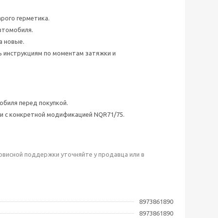
рого герметика.
втомобиля.
а новые.
ь инструкциям по моментам затяжки и
биля перед покупкой.
ти с конкретной модификацией NQR71/75.
рвисной поддержки уточняйте у продавца или в
8973861890
8973861890