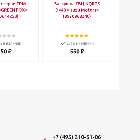
естерни ГРМ
Заглушка ГБЦ NQR75
Колп
=GREEN FOX=
D=40 =Isuzu Motors=
(
3614250)
(8970968240)
NQR75/9
=
(8
ь в наличии
Есть в наличии
150
₽
550
₽
+7 (495) 210-51-06