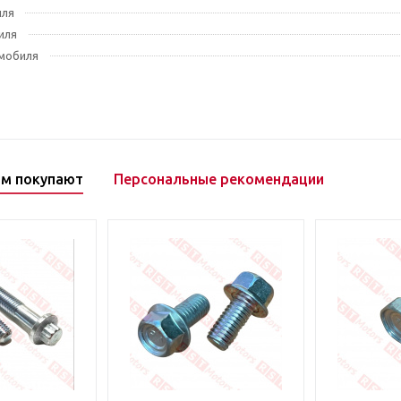
иля
иля
мобиля
ом покупают
Персональные рекомендации