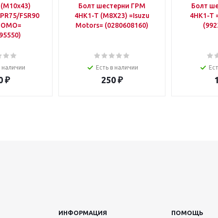
 (М10х43)
Болт шестерни ГРМ
Болт ш
PR75/FSR90
4HK1-T (М8Х23) =Isuzu
4HK1-T 
TOMO=
Motors= (0280608160)
(992
95550)
в наличии
Есть в наличии
Ест
0
₽
250
₽
ИНФОРМАЦИЯ
ПОМОЩЬ