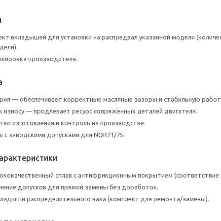
я
кт вкладышей для установки на распредвал указанной модели (колич
дели).
ркировка производителя.
а
рия — обеспечивает корректные масляные зазоры и стабильную работ
к износу — продлевает ресурс сопряжённых деталей двигателя.
тво изготовления и контроль на производстве.
 с заводскими допусками для NQR71/75.
характеристики
сококачественный сплав с антифрикционным покрытием (соответстви
нение допусков для прямой замены без доработок.
кладыши распределительного вала (комплект для ремонта/замены).