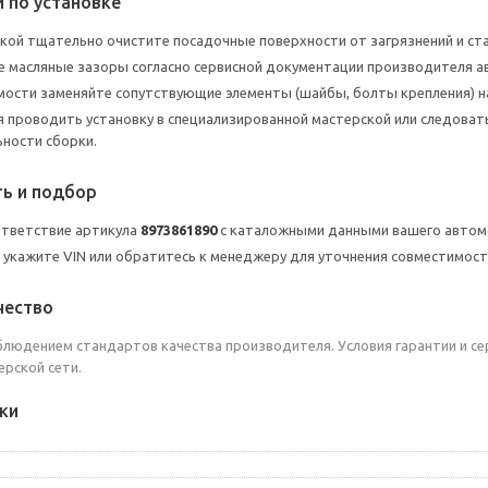
 по установке
кой тщательно очистите посадочные поверхности от загрязнений и ста
 масляные зазоры согласно сервисной документации производителя а
ости заменяйте сопутствующие элементы (шайбы, болты крепления) н
 проводить установку в специализированной мастерской или следоват
ности сборки.
ь и подбор
ответствие артикула
8973861890
с каталожными данными вашего автомо
 укажите VIN или обратитесь к менеджеру для уточнения совместимос
чество
блюдением стандартов качества производителя. Условия гарантии и се
рской сети.
ки