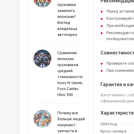
Рекомендации
грузовики
заменить
Перед установ
японские?
Контролируйте
Взгляд
При необходим
владельца
Рекомендуется
автопарка
последователь
Совместимост
Сравнение
японских
Проверьте со
грузовиков
При сомнениях
средней
тоннажности:
Isuzu N-серии,
Гарантия и ка
Fuso Canter,
Hino 300
Изготовлено с со
официальной диле
Характеристи
Почему все
больше людей
OEM Код
покупают
запчасти в
Кросс-номера