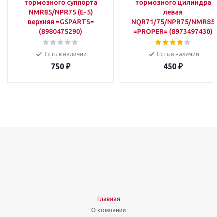
тормозного суппорта
тормозного цилиндра
NMR85/NPR75 (E-5)
левая
верхняя =GSPARTS=
NQR71/75/NPR75/NMR85
(8980475290)
=PROPER= (8973497430)
Есть в наличии
Есть в наличии
750
₽
450
₽
Главная
О компании