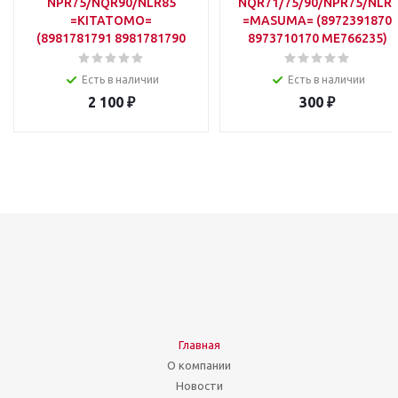
NPR75/NQR90/NLR85
NQR71/75/90/NPR75/NLR
=KITATOMO=
=MASUMA= (8972391870
(8981781791 8981781790
8973710170 ME766235)
8973876321)
Есть в наличии
Есть в наличии
2 100
₽
300
₽
Главная
О компании
Новости