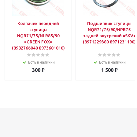
Колпачек передней
Подшипник ступицы
ступицы
NQR71/75/90/NPR75
NQR71/75/NLR85/90
задней внутрений =SKV=
=GREEN FOX=
(8971229380 8971231190)
(8982766040 8973601010)
Есть в наличии
Есть в наличии
300
₽
1 500
₽