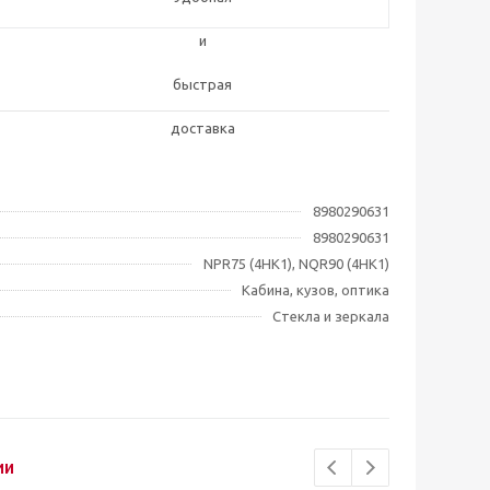
8980290631
8980290631
NPR75 (4HK1), NQR90 (4HK1)
Кабина, кузов, оптика
Стекла и зеркала
ии