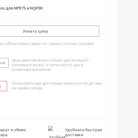
ло для NPR75 и NQR90
Узнать цену
ы обязательно свяжутся с вами и уточнят условия
Цена действительна только для интернет-
ься
магазина и может отличаться от цен в
розничных магазинах
Посмотрите все доступные аналоги этой детали
и
на нашем складе
врат и обмен
Удобная и быстрая
вара
доставка