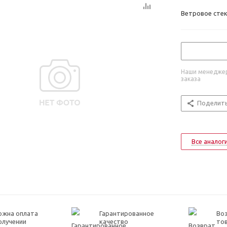
Ветровое стек
Наши менеджер
заказа
Поделит
Все аналог
ожна оплата
Гарантированное
Воз
олучении
качество
то