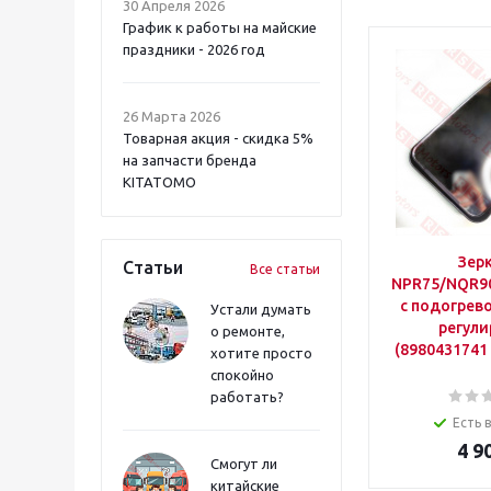
30 Апреля 2026
График к работы на майские
праздники - 2026 год
26 Марта 2026
Товарная акция - скидка 5%
на запчасти бренда
KITATOMO
Зер
Статьи
Все статьи
NPR75/NQR9
с подогрево
Устали думать
регули
о ремонте,
(8980431741
хотите просто
спокойно
работать?
Есть 
4 9
Смогут ли
китайские