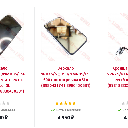
кало
Зеркало
Кроншт
0/NMR85/FSR90/FVR34
NPR75/NQR90/NMR85/FSR90/FVR34/HINO
NPR75/NL
м и электр.
500 с подогревом =SL=
левый 
р. =SL=
(8980431741 8980430581)
(89818820
 8980430581)
в наличии
Есть в наличии
Ест
00
₽
4 950
₽
4