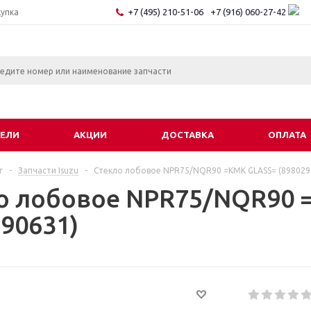
+7 (495) 210-51-06
+7 (916) 060-27-42
купка
ЕЛИ
АКЦИИ
ДОСТАВКА
ОПЛАТА
г
-
Запчасти Isuzu
-
Стекло лобовое NPR75/NQR90 =KMK GLASS= (898029
о лобовое NPR75/NQR90 
290631)