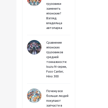
грузовики
заменить
японские?
Взгляд
владельца
автопарка
Сравнение
японских
грузовиков
средней
тоннажности:
Isuzu N-серии,
Fuso Canter,
Hino 300
Почему все
больше людей
покупают
запчасти в