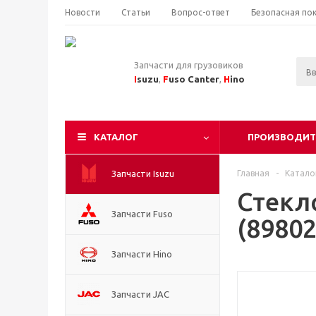
Новости
Статьи
Вопрос-ответ
Безопасная по
Запчасти для грузовиков
I
suzu
,
F
uso Canter
,
H
ino
КАТАЛОГ
ПРОИЗВОДИТ
Запчасти Isuzu
Главная
-
Катало
Стекл
Запчасти Fuso
(8980
Запчасти Hino
Запчасти JAC