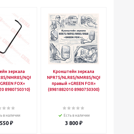
ейн зеркала
Кронштейн зеркала
Крыш
R85/NMR85/NQR90
NPR75/NLR85/NMR85/NQR90
=GREEN FOX=
правый =GREEN FOX=
NPR7
20 8980750310)
(8981882010 8980750300)
лева
(8
ь в наличии
Есть в наличии
 550
₽
3 800
₽