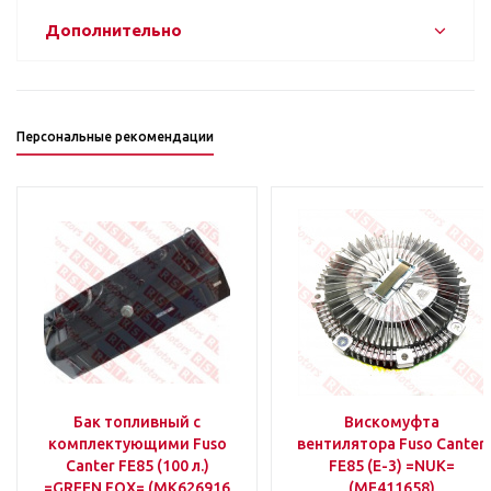
Дополнительно
Персональные рекомендации
Бак топливный с
Вискомуфта
комплектующими Fuso
вентилятора Fuso Canter
Canter FE85 (100 л.)
FE85 (E-3) =NUK=
=GREEN FOX= (MK626916
(ME411658)