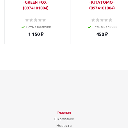
=GREEN FOX=
=KITATOMO=
(8974101804)
(8974101804)
Есть в наличии
Есть в наличии
1 150
₽
450
₽
Главная
О компании
Новости