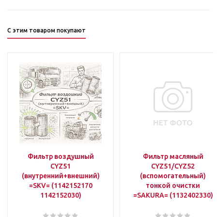
С этим товаром покупают
Фильтр воздушный
Фильтр масляный
CYZ51
CYZ51/CYZ52
(внутренний+внешний)
(вспомогательный)
=SKV= (1142152170
тонкой очистки
1142152030)
=SAKURA= (1132402330)