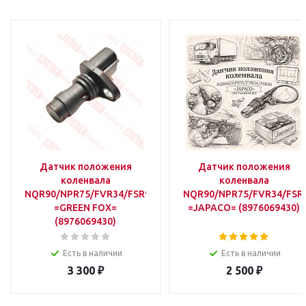
Датчик положения
Датчик положения
коленвала
коленвала
NQR90/NPR75/FVR34/FSR90
NQR90/NPR75/FVR34/FSR
=GREEN FOX=
=JAPACO= (8976069430)
(8976069430)
Есть в наличии
Есть в наличии
3 300
₽
2 500
₽