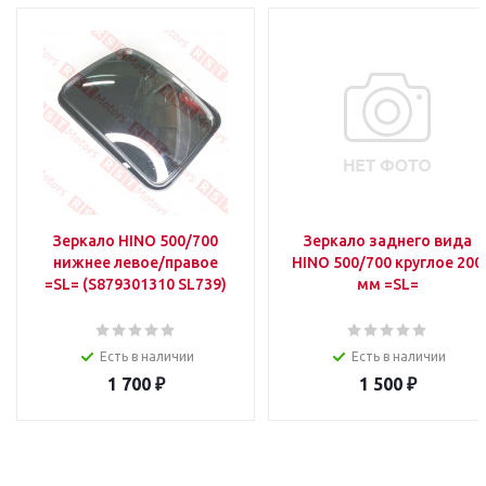
Зеркало HINO 500/700
Зеркало заднего вида
нижнее левое/правое
HINO 500/700 круглое 200
=SL= (S879301310 SL739)
мм =SL=
Есть в наличии
Есть в наличии
1 700
₽
1 500
₽