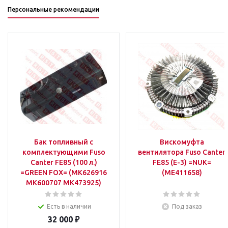
Персональные рекомендации
Бак топливный с
Вискомуфта
комплектующими Fuso
вентилятора Fuso Canter
Canter FE85 (100 л.)
FE85 (E-3) =NUK=
=GREEN FOX= (MK626916
(ME411658)
MK600707 MK473925)
Есть в наличии
Под заказ
32 000
₽