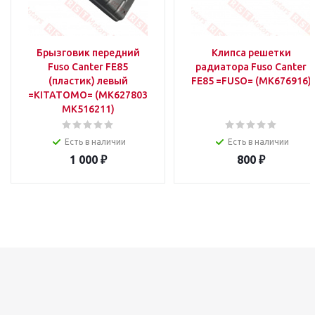
Брызговик передний
Клипса решетки
Fuso Canter FE85
радиатора Fuso Canter
(пластик) левый
FE85 =FUSO= (MK676916)
=KITATOMO= (MK627803
MK516211)
Есть в наличии
Есть в наличии
1 000
₽
800
₽