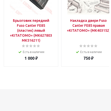
Брызговик передний
Накладка двери Fuso
Fuso Canter FE85
Canter FE85 правая
(пластик) левый
=KITATOMO= (MK403152)
=KITATOMO= (MK627803
MK516211)
Есть в наличии
Есть в наличии
1 000
₽
750
₽